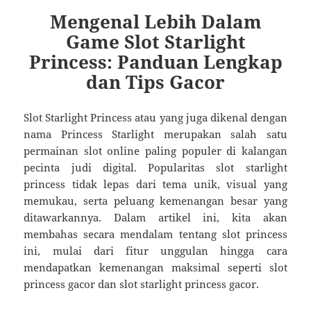
Mengenal Lebih Dalam
Game Slot Starlight
Princess: Panduan Lengkap
dan Tips Gacor
Slot Starlight Princess atau yang juga dikenal dengan
nama Princess Starlight merupakan salah satu
permainan slot online paling populer di kalangan
pecinta judi digital. Popularitas slot starlight
princess tidak lepas dari tema unik, visual yang
memukau, serta peluang kemenangan besar yang
ditawarkannya. Dalam artikel ini, kita akan
membahas secara mendalam tentang slot princess
ini, mulai dari fitur unggulan hingga cara
mendapatkan kemenangan maksimal seperti slot
princess gacor dan slot starlight princess gacor.