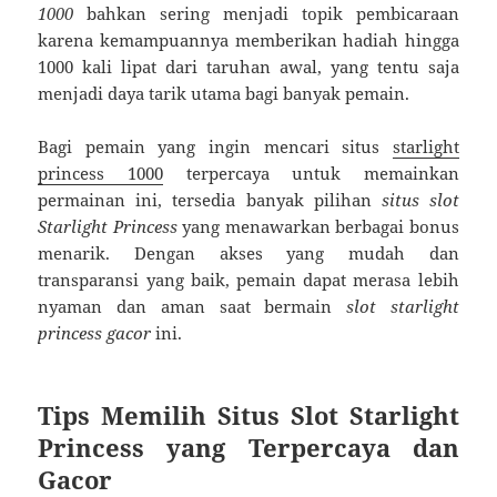
1000
bahkan sering menjadi topik pembicaraan
karena kemampuannya memberikan hadiah hingga
1000 kali lipat dari taruhan awal, yang tentu saja
menjadi daya tarik utama bagi banyak pemain.
Bagi pemain yang ingin mencari situs
starlight
princess 1000
terpercaya untuk memainkan
permainan ini, tersedia banyak pilihan
situs slot
Starlight Princess
yang menawarkan berbagai bonus
menarik. Dengan akses yang mudah dan
transparansi yang baik, pemain dapat merasa lebih
nyaman dan aman saat bermain
slot starlight
princess gacor
ini.
Tips Memilih Situs Slot Starlight
Princess yang Terpercaya dan
Gacor