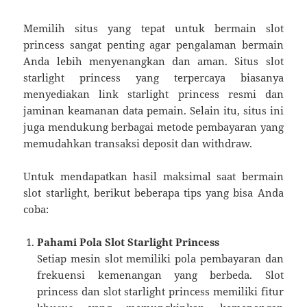
Memilih situs yang tepat untuk bermain slot
princess sangat penting agar pengalaman bermain
Anda lebih menyenangkan dan aman. Situs slot
starlight princess yang terpercaya biasanya
menyediakan link starlight princess resmi dan
jaminan keamanan data pemain. Selain itu, situs ini
juga mendukung berbagai metode pembayaran yang
memudahkan transaksi deposit dan withdraw.
Untuk mendapatkan hasil maksimal saat bermain
slot starlight, berikut beberapa tips yang bisa Anda
coba:
Pahami Pola Slot Starlight Princess
Setiap mesin slot memiliki pola pembayaran dan
frekuensi kemenangan yang berbeda. Slot
princess dan slot starlight princess memiliki fitur