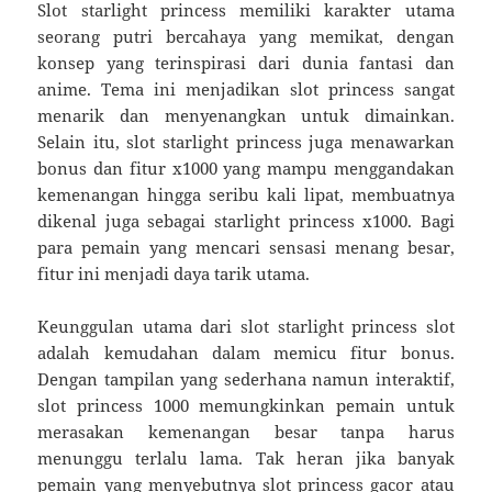
Slot starlight princess memiliki karakter utama
seorang putri bercahaya yang memikat, dengan
konsep yang terinspirasi dari dunia fantasi dan
anime. Tema ini menjadikan slot princess sangat
menarik dan menyenangkan untuk dimainkan.
Selain itu, slot starlight princess juga menawarkan
bonus dan fitur x1000 yang mampu menggandakan
kemenangan hingga seribu kali lipat, membuatnya
dikenal juga sebagai starlight princess x1000. Bagi
para pemain yang mencari sensasi menang besar,
fitur ini menjadi daya tarik utama.
Keunggulan utama dari slot starlight princess slot
adalah kemudahan dalam memicu fitur bonus.
Dengan tampilan yang sederhana namun interaktif,
slot princess 1000 memungkinkan pemain untuk
merasakan kemenangan besar tanpa harus
menunggu terlalu lama. Tak heran jika banyak
pemain yang menyebutnya slot princess gacor atau