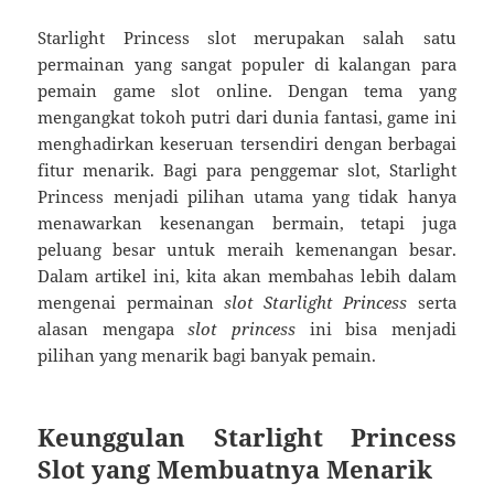
Starlight Princess slot merupakan salah satu
permainan yang sangat populer di kalangan para
pemain game slot online. Dengan tema yang
mengangkat tokoh putri dari dunia fantasi, game ini
menghadirkan keseruan tersendiri dengan berbagai
fitur menarik. Bagi para penggemar slot, Starlight
Princess menjadi pilihan utama yang tidak hanya
menawarkan kesenangan bermain, tetapi juga
peluang besar untuk meraih kemenangan besar.
Dalam artikel ini, kita akan membahas lebih dalam
mengenai permainan
slot Starlight Princess
serta
alasan mengapa
slot princess
ini bisa menjadi
pilihan yang menarik bagi banyak pemain.
Keunggulan Starlight Princess
Slot yang Membuatnya Menarik