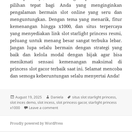
pilihan tepat bagi Anda yang menginginkan
pengalaman bermain slot online yang seru dan
menguntungkan. Dengan tema yang menarik, fitur
kemenangan hingga x1000, dan situs terpercaya
yang menyediakan link slot starlight princess resmi,
peluang untuk menang besar sangat terbuka lebar.
Jangan lupa selalu bermain dengan strategi yang
baik dan kelola modal dengan bijak agar bisa
menikmati sensasi kemenangan maksimal di
princess slot gacor terbaik saat ini. Selamat mencoba
dan semoga keberuntungan selalu menyertai Anda!
Posted
Author
Tags
August 19, 2025
Daniela
situs slot starlight princess
,
on
slot inces demo
,
slot incess
,
slot princess gacor
,
starlight princess
on Mengenal Lebih Dalam Game Slot Starligh
x1000
Leave a comment
Proudly powered by WordPress