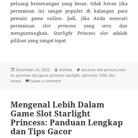
peluang kemenangan yang besar, tidak heran jika
permainan ini sangat populer di kalangan para
pemain game online. Jadi, jika Anda mencari
permainan
slot princess
yang seru dan
menguntungkan,
Starlight Princess slot
adalah
pilihan yang sangat tepat.
Posted
Author
Tags
December 20, 2025
Daniela
bocoran slot princess hari
on
ini
,
princess slot gacor
,
princess starlight
,
slot inces 1000
,
slot
on Mengenal Starlight Princess Slot dan Ke
incess
Leave a comment
Mengenal Lebih Dalam
Game Slot Starlight
Princess: Panduan Lengkap
dan Tips Gacor