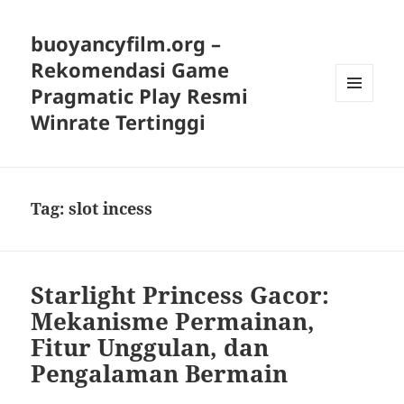
buoyancyfilm.org –
Rekomendasi Game
Pragmatic Play Resmi
MENU
Winrate Tertinggi
AND
WIDGETS
Tag:
slot incess
Starlight Princess Gacor:
Mekanisme Permainan,
Fitur Unggulan, dan
Pengalaman Bermain