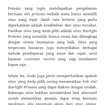
Pemain yang ingin mendapatkan pengalaman
bermain
slot princess
terbaik tentu harus memilih
situs yang tepat. Salah satu kriteria yang perlu
diperhatikan adalah kredibilitas dari situs tersebut.
Pastikan situs yang Anda pilih adalah
situs Starlight
Princess
yang memiliki lisensi resmi dan dilengkapi
dengan sistem keamanan yang baik. Situs yang
terpercaya biasanya juga menyediakan berbagai
metode pembayaran yang aman dan cepat, serta
layanan customer service yang siap membantu
kapan saja.
Selain itu, Anda juga perlu memperhatikan apakah
situs yang Anda pilih sering menawarkan
link slot
Starlight Princess
yang dapat diakses dengan mudah.
Beberapa situs bahkan memberikan link alternatif
untuk memastikan pemain dapat tetap bermain
meskipun ada gangguan akses dari situs utama.