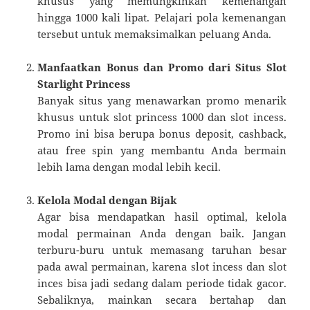
khusus yang memungkinkan kemenangan
hingga 1000 kali lipat. Pelajari pola kemenangan
tersebut untuk memaksimalkan peluang Anda.
Manfaatkan Bonus dan Promo dari Situs Slot
Starlight Princess
Banyak situs yang menawarkan promo menarik
khusus untuk slot princess 1000 dan slot incess.
Promo ini bisa berupa bonus deposit, cashback,
atau free spin yang membantu Anda bermain
lebih lama dengan modal lebih kecil.
Kelola Modal dengan Bijak
Agar bisa mendapatkan hasil optimal, kelola
modal permainan Anda dengan baik. Jangan
terburu-buru untuk memasang taruhan besar
pada awal permainan, karena slot incess dan slot
inces bisa jadi sedang dalam periode tidak gacor.
Sebaliknya, mainkan secara bertahap dan