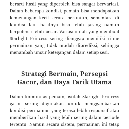
berarti hasil yang diperoleh bisa sangat bervariasi.
Dalam beberapa kondisi, pemain bisa mendapatkan
kemenangan kecil secara beruntun, sementara di
kondisi lain hasilnya bisa lebih jarang namun
berpotensi lebih besar. Variasi inilah yang membuat
Starlight Princess sering dianggap memiliki ritme
permainan yang tidak mudah diprediksi, sehingga
menambah unsur ketegangan dalam setiap sesi.
Strategi Bermain, Persepsi
Gacor, dan Daya Tarik Utama
Dalam komunitas pemain, istilah Starlight Princess
gacor sering digunakan untuk menggambarkan
kondisi permainan yang terasa lebih responsif atau
memberikan hasil yang lebih sering dalam periode
tertentu. Namun secara sistem, permainan ini tetap