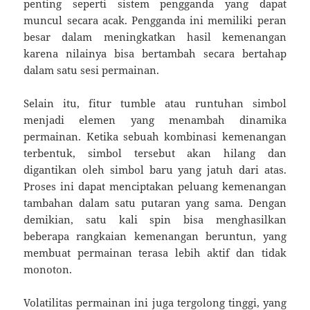
penting seperti sistem pengganda yang dapat
muncul secara acak. Pengganda ini memiliki peran
besar dalam meningkatkan hasil kemenangan
karena nilainya bisa bertambah secara bertahap
dalam satu sesi permainan.
Selain itu, fitur tumble atau runtuhan simbol
menjadi elemen yang menambah dinamika
permainan. Ketika sebuah kombinasi kemenangan
terbentuk, simbol tersebut akan hilang dan
digantikan oleh simbol baru yang jatuh dari atas.
Proses ini dapat menciptakan peluang kemenangan
tambahan dalam satu putaran yang sama. Dengan
demikian, satu kali spin bisa menghasilkan
beberapa rangkaian kemenangan beruntun, yang
membuat permainan terasa lebih aktif dan tidak
monoton.
Volatilitas permainan ini juga tergolong tinggi, yang