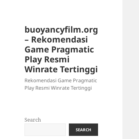
buoyancyfilm.org
– Rekomendasi
Game Pragmatic
Play Resmi
Winrate Tertinggi
Rekomendasi Game Pragmatic
Play Resmi Winrate Tertinggi
Search
SEARCH