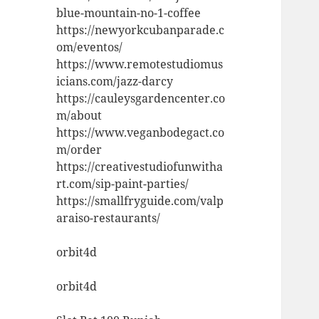
blue-mountain-no-1-coffee
https://newyorkcubanparade.c
om/eventos/
https://www.remotestudiomus
icians.com/jazz-darcy
https://cauleysgardencenter.co
m/about
https://www.veganbodegact.co
m/order
https://creativestudiofunwitha
rt.com/sip-paint-parties/
https://smallfryguide.com/valp
araiso-restaurants/
orbit4d
orbit4d