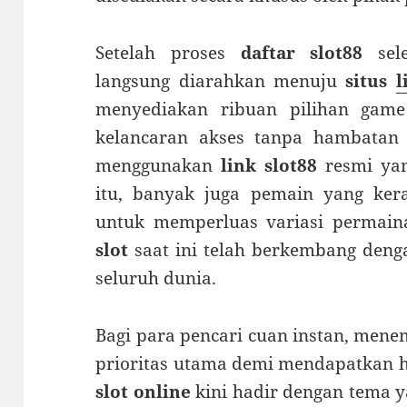
Setelah proses
daftar slot88
sele
langsung diarahkan menuju
situs
l
menyediakan ribuan pilihan gam
kelancaran akses tanpa hambatan 
menggunakan
link slot88
resmi yan
itu, banyak juga pemain yang ker
untuk memperluas variasi permaina
slot
saat ini telah berkembang deng
seluruh dunia.
Bagi para pencari cuan instan, me
prioritas utama demi mendapatkan ha
slot online
kini hadir dengan tema y