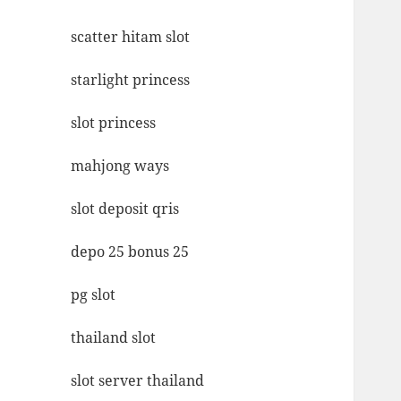
scatter hitam slot
starlight princess
slot princess
mahjong ways
slot deposit qris
depo 25 bonus 25
pg slot
thailand slot
slot server thailand