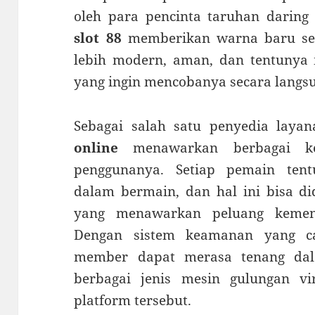
oleh para pencinta taruhan darin
slot 88
memberikan warna baru se
lebih modern, aman, dan tentunya 
yang ingin mencobanya secara langs
Sebagai salah satu penyedia laya
online
menawarkan berbagai ke
penggunanya. Setiap pemain ten
dalam bermain, dan hal ini bisa d
yang menawarkan peluang kemena
Dengan sistem keamanan yang ca
member dapat merasa tenang da
berbagai jenis mesin gulungan vi
platform tersebut.