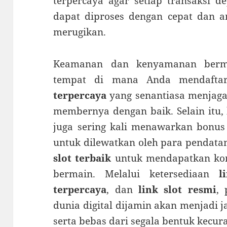
terpercaya agar setiap transaksi 
dapat diproses dengan cepat dan 
merugikan.
Keamanan dan kenyamanan berma
tempat di mana Anda mendaftark
terpercaya
yang senantiasa menjaga
membernya dengan baik. Selain itu
juga sering kali menawarkan bonus
untuk dilewatkan oleh para pendata
slot terbaik
untuk mendapatkan kone
bermain. Melalui ketersediaan
l
terpercaya
, dan
link slot resmi
,
dunia digital dijamin akan menjadi 
serta bebas dari segala bentuk kecur