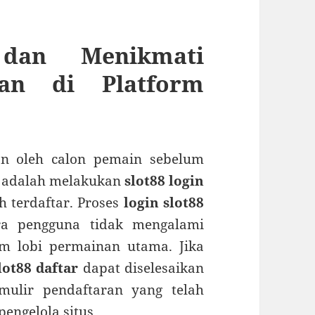
dan Menikmati
gan di Platform
an oleh calon pemain sebelum
da adalah melakukan
slot88 login
 terdaftar. Proses
login slot88
ara pengguna tidak mengalami
am lobi permainan utama. Jika
lot88 daftar
dapat diselesaikan
mulir pendaftaran yang telah
engelola situs.