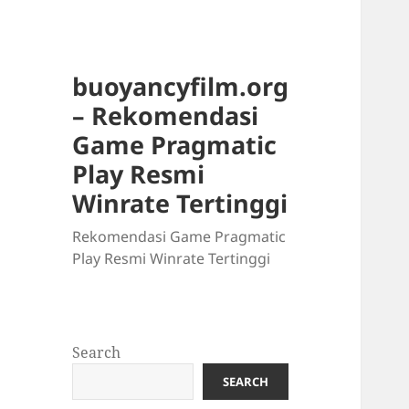
buoyancyfilm.org
– Rekomendasi
Game Pragmatic
Play Resmi
Winrate Tertinggi
Rekomendasi Game Pragmatic
Play Resmi Winrate Tertinggi
Search
SEARCH