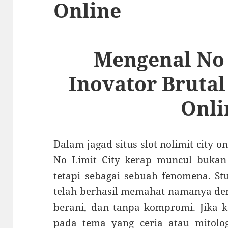
Online
Mengenal No 
Inovator Brutal
Onli
Dalam jagad situs slot
nolimit city
on
No Limit City kerap muncul bukan
tetapi sebagai sebuah fenomena. Stu
telah berhasil memahat namanya den
berani, dan tanpa kompromi. Jika k
pada tema yang ceria atau mitologi