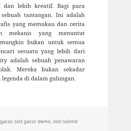
 dan lebih kreatif. Bagi para
 sebuah tantangan. Ini adalah
afis yang memukau dan cerita
an mekanis yang menuntut
 mungkin bukan untuk semua
ncari sesuatu yang lebih dari
City adalah sebuah penawaran
olak. Mereka bukan sekadar
legenda di dalam gulungan.
 gacor
,
slot gacor demo
,
slot nolimit
t City: Inovator Brutal di Dunia Slot Online