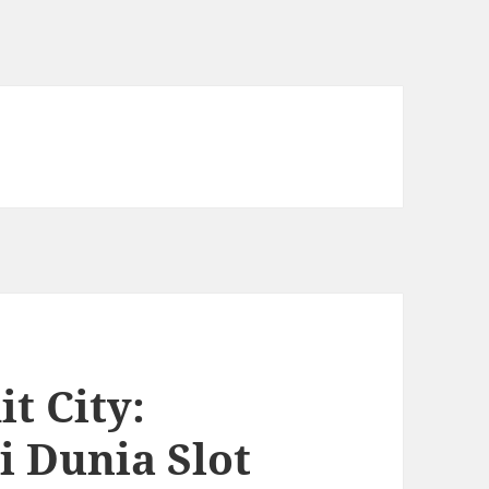
t City:
i Dunia Slot