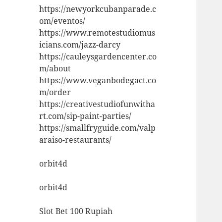
https://newyorkcubanparade.c
om/eventos/
https://www.remotestudiomus
icians.com/jazz-darcy
https://cauleysgardencenter.co
m/about
https://www.veganbodegact.co
m/order
https://creativestudiofunwitha
rt.com/sip-paint-parties/
https://smallfryguide.com/valp
araiso-restaurants/
orbit4d
orbit4d
Slot Bet 100 Rupiah