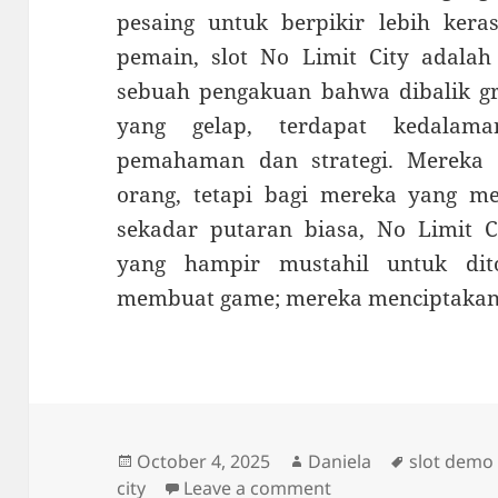
pesaing untuk berpikir lebih keras
pemain, slot No Limit City adalah
sebuah pengakuan bahwa dibalik gr
yang gelap, terdapat kedalam
pemahaman dan strategi. Mereka
orang, tetapi bagi mereka yang me
sekadar putaran biasa, No Limit 
yang hampir mustahil untuk dit
membuat game; mereka menciptakan 
Posted
Author
Tags
October 4, 2025
Daniela
slot demo
on
on Mengenal No Limi
city
Leave a comment