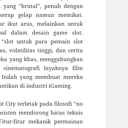
 yang “brutal”, penuh dengan
 kerap gelap namun memikat.
r ikut arus, melainkan untuk
nal dalam desain game slot.
 “slot untuk para pemain slot
, volatilitas tinggi, dan cerita
ereka yang khas, menggabungkan
 sinematografi layaknya film
i. Inilah yang membuat mereka
ntikan di industri iGaming.
 City terletak pada filosofi “no
onsisten mendorong batas teknis
 Fitur-fitur mekanik permainan