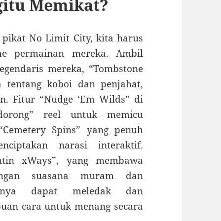
gitu Memikat?
kat No Limit City, kita harus
me permainan mereka. Ambil
legendaris mereka, “Tombstone
ta tentang koboi dan penjahat,
n. Fitur “Nudge ‘Em Wilds” di
orong” reel untuk memicu
 “Cemetery Spins” yang penuh
ciptakan narasi interaktif.
ntin xWays”, yang membawa
ngan suasana muram dan
s-nya dapat meledak dan
buan cara untuk menang secara