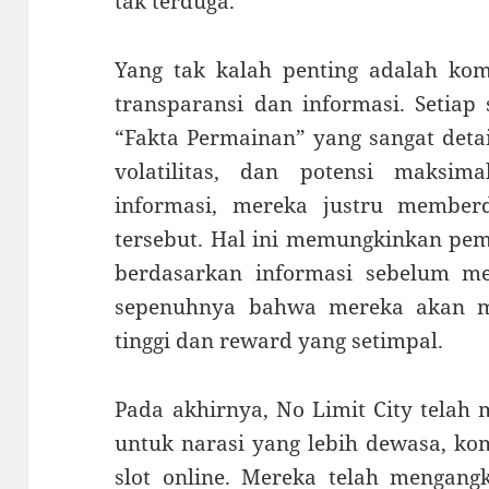
tak terduga.
Yang tak kalah penting adalah kom
transparansi dan informasi. Setiap
“Fakta Permainan” yang sangat deta
volatilitas, dan potensi maksim
informasi, mereka justru membe
tersebut. Hal ini memungkinkan pe
berdasarkan informasi sebelum 
sepenuhnya bahwa mereka akan m
tinggi dan reward yang setimpal.
Pada akhirnya, No Limit City tela
untuk narasi yang lebih dewasa, ko
slot online. Mereka telah mengang