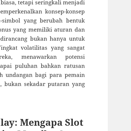
asa, tetapi seringkali menjadi
memperkenalkan konsep-konsep
l-simbol yang berubah bentuk
onus yang memiliki aturan dan
e dirancang bukan hanya untuk
ingkat volatilitas yang sangat
reka, menawarkan potensi
apai puluhan bahkan ratusan
uah undangan bagi para pemain
n, bukan sekadar putaran yang
lay: Mengapa Slot