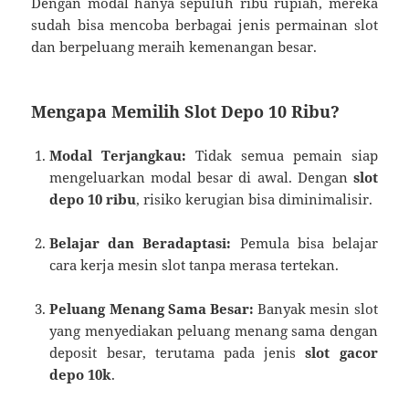
Dengan modal hanya sepuluh ribu rupiah, mereka
sudah bisa mencoba berbagai jenis permainan slot
dan berpeluang meraih kemenangan besar.
Mengapa Memilih Slot Depo 10 Ribu?
Modal Terjangkau:
Tidak semua pemain siap
mengeluarkan modal besar di awal. Dengan
slot
depo 10 ribu
, risiko kerugian bisa diminimalisir.
Belajar dan Beradaptasi:
Pemula bisa belajar
cara kerja mesin slot tanpa merasa tertekan.
Peluang Menang Sama Besar:
Banyak mesin slot
yang menyediakan peluang menang sama dengan
deposit besar, terutama pada jenis
slot gacor
depo 10k
.