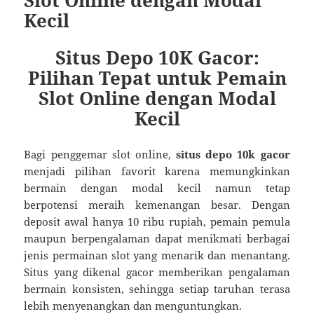
Kecil
Situs Depo 10K Gacor:
Pilihan Tepat untuk Pemain
Slot Online dengan Modal
Kecil
Bagi penggemar slot online,
situs depo 10k gacor
menjadi pilihan favorit karena memungkinkan
bermain dengan modal kecil namun tetap
berpotensi meraih kemenangan besar. Dengan
deposit awal hanya 10 ribu rupiah, pemain pemula
maupun berpengalaman dapat menikmati berbagai
jenis permainan slot yang menarik dan menantang.
Situs yang dikenal gacor memberikan pengalaman
bermain konsisten, sehingga setiap taruhan terasa
lebih menyenangkan dan menguntungkan.