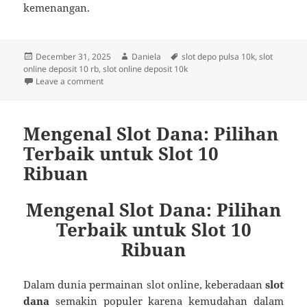
kemenangan.
Posted
Author
Tags
December 31, 2025
Daniela
slot depo pulsa 10k
,
slot
on
online deposit 10 rb
,
slot online deposit 10k
on Situs Depo 10K Gacor: Pilihan Tepat untuk Pemain 
Leave a comment
Mengenal Slot Dana: Pilihan
Terbaik untuk Slot 10
Ribuan
Mengenal Slot Dana: Pilihan
Terbaik untuk Slot 10
Ribuan
Dalam dunia permainan slot online, keberadaan
slot
dana
semakin populer karena kemudahan dalam