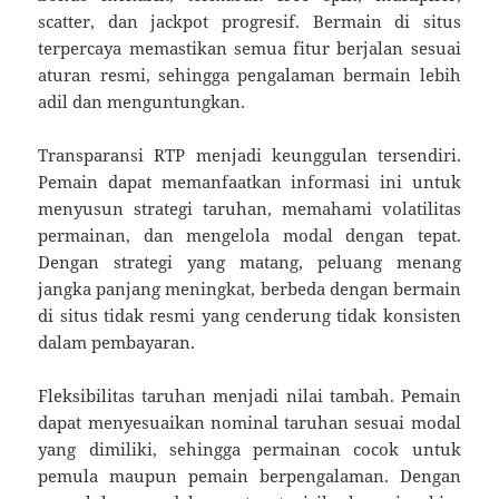
scatter, dan jackpot progresif. Bermain di situs
terpercaya memastikan semua fitur berjalan sesuai
aturan resmi, sehingga pengalaman bermain lebih
adil dan menguntungkan.
Transparansi RTP menjadi keunggulan tersendiri.
Pemain dapat memanfaatkan informasi ini untuk
menyusun strategi taruhan, memahami volatilitas
permainan, dan mengelola modal dengan tepat.
Dengan strategi yang matang, peluang menang
jangka panjang meningkat, berbeda dengan bermain
di situs tidak resmi yang cenderung tidak konsisten
dalam pembayaran.
Fleksibilitas taruhan menjadi nilai tambah. Pemain
dapat menyesuaikan nominal taruhan sesuai modal
yang dimiliki, sehingga permainan cocok untuk
pemula maupun pemain berpengalaman. Dengan