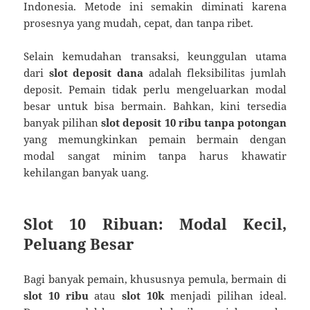
Indonesia. Metode ini semakin diminati karena
prosesnya yang mudah, cepat, dan tanpa ribet.
Selain kemudahan transaksi, keunggulan utama
dari
slot deposit dana
adalah fleksibilitas jumlah
deposit. Pemain tidak perlu mengeluarkan modal
besar untuk bisa bermain. Bahkan, kini tersedia
banyak pilihan
slot deposit 10 ribu tanpa potongan
yang memungkinkan pemain bermain dengan
modal sangat minim tanpa harus khawatir
kehilangan banyak uang.
Slot 10 Ribuan: Modal Kecil,
Peluang Besar
Bagi banyak pemain, khususnya pemula, bermain di
slot 10 ribu
atau
slot 10k
menjadi pilihan ideal.