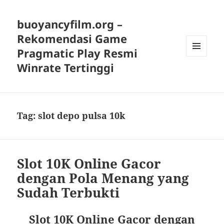
buoyancyfilm.org –
Rekomendasi Game
Pragmatic Play Resmi
MENU
Winrate Tertinggi
AND
WIDGETS
Tag:
slot depo pulsa 10k
Slot 10K Online Gacor
dengan Pola Menang yang
Sudah Terbukti
Slot 10K Online Gacor dengan