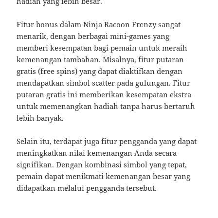
hadiah yang lebih besar.
Fitur bonus dalam Ninja Racoon Frenzy sangat
menarik, dengan berbagai mini-games yang
memberi kesempatan bagi pemain untuk meraih
kemenangan tambahan. Misalnya, fitur putaran
gratis (free spins) yang dapat diaktifkan dengan
mendapatkan simbol scatter pada gulungan. Fitur
putaran gratis ini memberikan kesempatan ekstra
untuk memenangkan hadiah tanpa harus bertaruh
lebih banyak.
Selain itu, terdapat juga fitur pengganda yang dapat
meningkatkan nilai kemenangan Anda secara
signifikan. Dengan kombinasi simbol yang tepat,
pemain dapat menikmati kemenangan besar yang
didapatkan melalui pengganda tersebut.