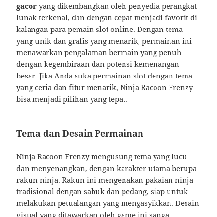
gacor
yang dikembangkan oleh penyedia perangkat
lunak terkenal, dan dengan cepat menjadi favorit di
kalangan para pemain slot online. Dengan tema
yang unik dan grafis yang menarik, permainan ini
menawarkan pengalaman bermain yang penuh
dengan kegembiraan dan potensi kemenangan
besar. Jika Anda suka permainan slot dengan tema
yang ceria dan fitur menarik, Ninja Racoon Frenzy
bisa menjadi pilihan yang tepat.
Tema dan Desain Permainan
Ninja Racoon Frenzy mengusung tema yang lucu
dan menyenangkan, dengan karakter utama berupa
rakun ninja. Rakun ini mengenakan pakaian ninja
tradisional dengan sabuk dan pedang, siap untuk
melakukan petualangan yang mengasyikkan. Desain
visual yang ditawarkan oleh game ini sangat