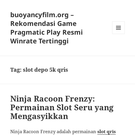
buoyancyfilm.org –
Rekomendasi Game
Pragmatic Play Resmi
MENU
Winrate Tertinggi
AND
WIDGETS
Tag:
slot depo 5k qris
Ninja Racoon Frenzy:
Permainan Slot Seru yang
Mengasyikkan
Ninja Racoon Frenzy adalah permainan
slot qris