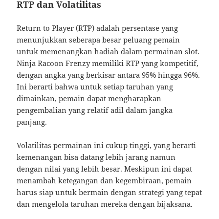
RTP dan Volatilitas
Return to Player (RTP) adalah persentase yang
menunjukkan seberapa besar peluang pemain
untuk memenangkan hadiah dalam permainan slot.
Ninja Racoon Frenzy memiliki RTP yang kompetitif,
dengan angka yang berkisar antara 95% hingga 96%.
Ini berarti bahwa untuk setiap taruhan yang
dimainkan, pemain dapat mengharapkan
pengembalian yang relatif adil dalam jangka
panjang.
Volatilitas permainan ini cukup tinggi, yang berarti
kemenangan bisa datang lebih jarang namun
dengan nilai yang lebih besar. Meskipun ini dapat
menambah ketegangan dan kegembiraan, pemain
harus siap untuk bermain dengan strategi yang tepat
dan mengelola taruhan mereka dengan bijaksana.