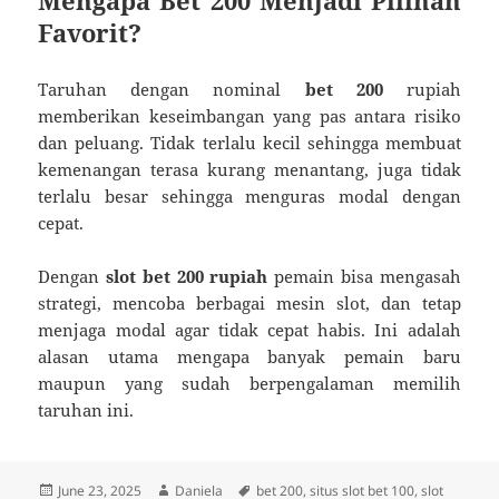
Mengapa Bet 200 Menjadi Pilihan
Favorit?
Taruhan dengan nominal
bet 200
rupiah
memberikan keseimbangan yang pas antara risiko
dan peluang. Tidak terlalu kecil sehingga membuat
kemenangan terasa kurang menantang, juga tidak
terlalu besar sehingga menguras modal dengan
cepat.
Dengan
slot bet 200 rupiah
pemain bisa mengasah
strategi, mencoba berbagai mesin slot, dan tetap
menjaga modal agar tidak cepat habis. Ini adalah
alasan utama mengapa banyak pemain baru
maupun yang sudah berpengalaman memilih
taruhan ini.
Posted
Author
Tags
June 23, 2025
Daniela
bet 200
,
situs slot bet 100
,
slot