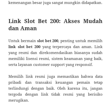
kemenangan besar juga sangat mungkin didapatkan.
Link Slot Bet 200: Akses Mudah
dan Aman
Untuk bermain
slot bet 200
, penting untuk memilih
link slot bet 200
yang terpercaya dan aman. Link
yang resmi dan direkomendasikan biasanya sudah
memiliki lisensi resmi, sistem keamanan yang baik,
serta layanan customer support yang responsif.
Memilih link resmi juga memastikan bahwa data
pribadi dan transaksi keuangan pemain tetap
terlindungi dengan baik. Oleh karena itu, jangan
tergoda dengan link tidak resmi yang berisiko
merugikan.