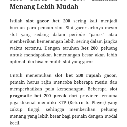
Menang Lebih Mudah
Istilah
slot gacor bet 200
sering kali menjadi
buruan para pemain slot. Slot gacor artinya mesin
slot yang sedang dalam periode “panas” atau
memberikan kemenangan lebih sering dalam jangka
waktu tertentu. Dengan taruhan
bet 200
, peluang
untuk mendapatkan kemenangan besar akan lebih
optimal jika bisa memilih slot yang gacor.
Untuk menemukan
slot bet 200 rupiah gacor
,
pemain harus rajin mencoba beberapa mesin dan
memperhatikan pola kemenangan. Beberapa
slot
pragmatic bet 200 perak
dari provider ternama
juga dikenal memiliki RTP (Return to Player) yang
cukup tinggi, sehingga memberikan peluang
menang yang lebih besar bagi pemain dengan modal
kecil.