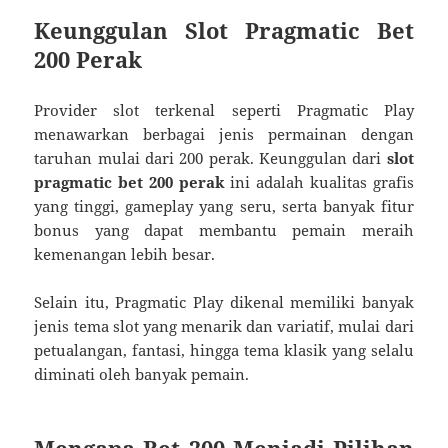
Keunggulan Slot Pragmatic Bet
200 Perak
Provider slot terkenal seperti Pragmatic Play
menawarkan berbagai jenis permainan dengan
taruhan mulai dari 200 perak. Keunggulan dari
slot
pragmatic bet 200 perak
ini adalah kualitas grafis
yang tinggi, gameplay yang seru, serta banyak fitur
bonus yang dapat membantu pemain meraih
kemenangan lebih besar.
Selain itu, Pragmatic Play dikenal memiliki banyak
jenis tema slot yang menarik dan variatif, mulai dari
petualangan, fantasi, hingga tema klasik yang selalu
diminati oleh banyak pemain.