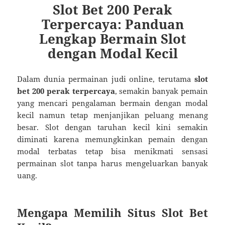
Slot Bet 200 Perak
Terpercaya: Panduan
Lengkap Bermain Slot
dengan Modal Kecil
Dalam dunia permainan judi online, terutama
slot
bet 200 perak terpercaya
, semakin banyak pemain
yang mencari pengalaman bermain dengan modal
kecil namun tetap menjanjikan peluang menang
besar. Slot dengan taruhan kecil kini semakin
diminati karena memungkinkan pemain dengan
modal terbatas tetap bisa menikmati sensasi
permainan slot tanpa harus mengeluarkan banyak
uang.
Mengapa Memilih Situs Slot Bet