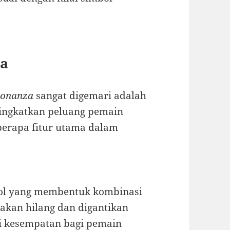
za
Bonanza
sangat digemari adalah
ningkatkan peluang pemain
erapa fitur utama dalam
mbol yang membentuk kombinasi
akan hilang dan digantikan
ri kesempatan bagi pemain