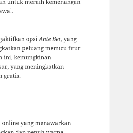
tan untuk meraih kemenangan
 awal.
gaktifkan opsi
Ante Bet
, yang
katkan peluang memicu fitur
n ini, kemungkinan
esar, yang meningkatkan
gratis.
t online yang menawarkan
gkan dan penuh warna.