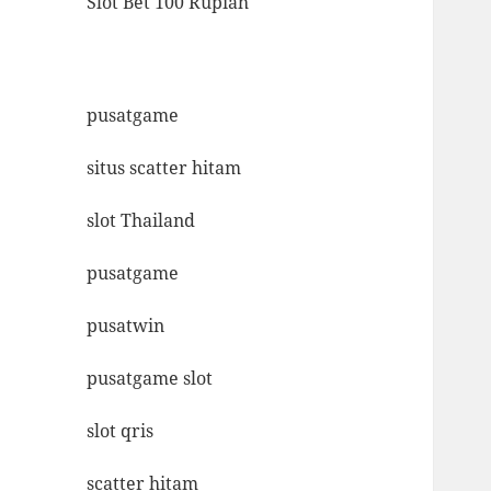
Slot Bet 100 Rupiah
pusatgame
situs scatter hitam
slot Thailand
pusatgame
pusatwin
pusatgame slot
slot qris
scatter hitam