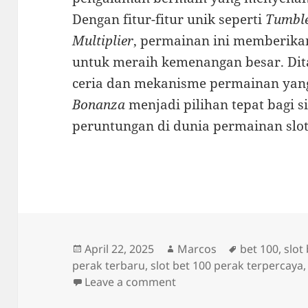
Dengan fitur-fitur unik seperti
Tumble
Multiplier
, permainan ini memberika
untuk meraih kemenangan besar. Dit
ceria dan mekanisme permainan ya
Bonanza
menjadi pilihan tepat bagi s
peruntungan di dunia permainan slot
Posted
Author
Tags
April 22, 2025
Marcos
bet 100
,
slot
on
perak terbaru
,
slot bet 100 perak terpercaya
on Mengenal Jenis Perma
Leave a comment