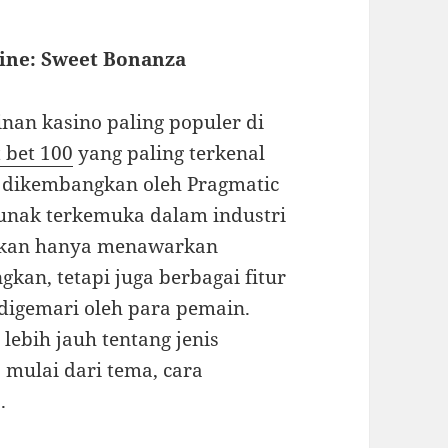
ine: Sweet Bonanza
inan kasino paling populer di
t bet 100
yang paling terkenal
i dikembangkan oleh Pragmatic
 lunak terkemuka dalam industri
bukan hanya menawarkan
an, tetapi juga berbagai fitur
igemari oleh para pemain.
 lebih jauh tentang jenis
, mulai dari tema, cara
.