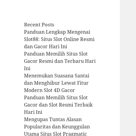
Recent Posts
Panduan Lengkap Mengenai
Slot88: Situs Slot Online Resmi
dan Gacor Hari Ini
Panduan Memilih Situs Slot
Gacor Resmi dan Terbaru Hari
Ini
Menemukan Suasana Santai
dan Menghibur Lewat Fitur
Modern Slot 4D Gacor
Panduan Memilih Situs Slot
Gacor dan Slot Resmi Terbaik
Hari Ini
Mengupas Tuntas Alasan
Popularitas dan Keunggulan
Utama Situs Slot Pragmatic