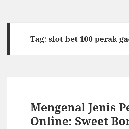
Tag:
slot bet 100 perak g
Mengenal Jenis P
Online: Sweet B