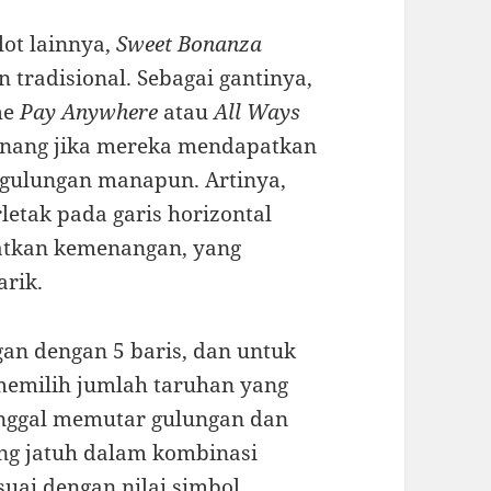
ot lainnya,
Sweet Bonanza
tradisional. Sebagai gantinya,
me
Pay Anywhere
atau
All Ways
nang jika mereka mendapatkan
 gulungan manapun. Artinya,
letak pada garis horizontal
patkan kemenangan, yang
arik.
an dengan 5 baris, dan untuk
emilih jumlah taruhan yang
tinggal memutar gulungan dan
ang jatuh dalam kombinasi
uai dengan nilai simbol