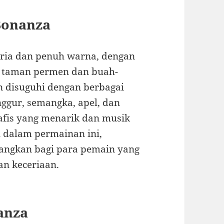
Bonanza
eria dan penuh warna, dengan
 taman permen dan buah-
 disuguhi dengan berbagai
ggur, semangka, apel, dan
afis yang menarik dan musik
 dalam permainan ini,
angkan bagi para pemain yang
n keceriaan.
anza