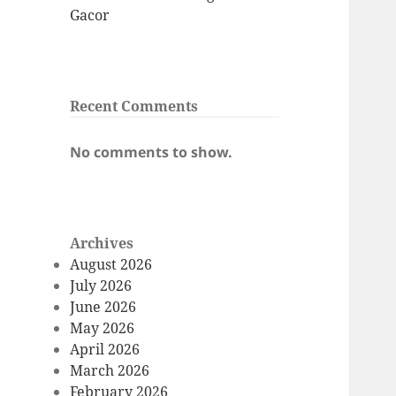
Gacor
Recent Comments
No comments to show.
Archives
August 2026
July 2026
June 2026
May 2026
April 2026
March 2026
February 2026