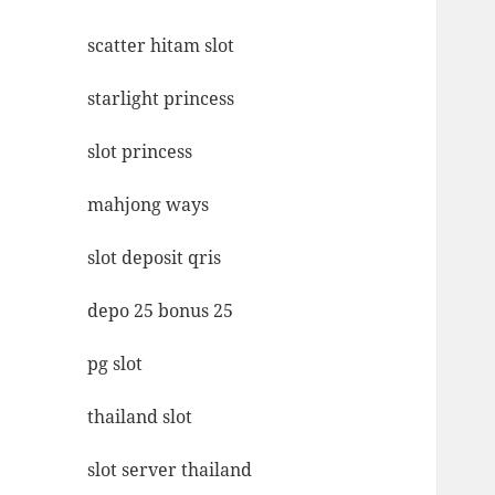
scatter hitam slot
starlight princess
slot princess
mahjong ways
slot deposit qris
depo 25 bonus 25
pg slot
thailand slot
slot server thailand