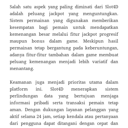
Salah satu aspek yang paling diminati dari Slot4D
adalah peluang jackpot yang menguntungkan.
Sistem permainan yang digunakan memberikan
kesempatan bagi pemain untuk mendapatkan
kemenangan besar melalui fitur jackpot progresif
maupun bonus dalam game. Meskipun hasil
permainan tetap bergantung pada keberuntungan,
adanya fitur-fitur tambahan dalam game membuat
peluang kemenangan menjadi lebih variatif dan
menantang.
Keamanan juga menjadi prioritas utama dalam
platform ini. Slot4D menerapkan sistem
perlindungan data yang bertujuan menjaga
informasi pribadi serta transaksi pemain tetap
aman. Dengan dukungan layanan pelanggan yang
aktif selama 24 jam, setiap kendala atau pertanyaan
dari pengguna dapat ditangani dengan cepat dan