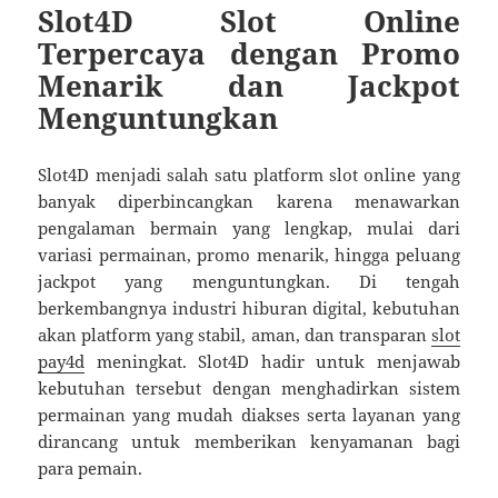
Slot4D Slot Online
Terpercaya dengan Promo
Menarik dan Jackpot
Menguntungkan
Slot4D menjadi salah satu platform slot online yang
banyak diperbincangkan karena menawarkan
pengalaman bermain yang lengkap, mulai dari
variasi permainan, promo menarik, hingga peluang
jackpot yang menguntungkan. Di tengah
berkembangnya industri hiburan digital, kebutuhan
akan platform yang stabil, aman, dan transparan
slot
pay4d
meningkat. Slot4D hadir untuk menjawab
kebutuhan tersebut dengan menghadirkan sistem
permainan yang mudah diakses serta layanan yang
dirancang untuk memberikan kenyamanan bagi
para pemain.