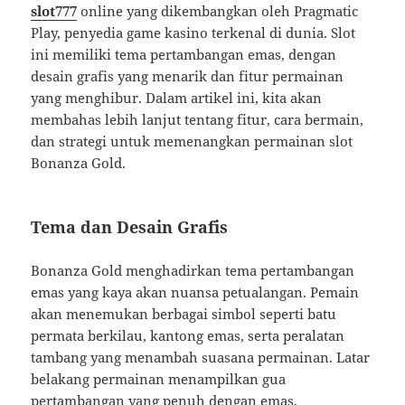
slot777
online yang dikembangkan oleh Pragmatic
Play, penyedia game kasino terkenal di dunia. Slot
ini memiliki tema pertambangan emas, dengan
desain grafis yang menarik dan fitur permainan
yang menghibur. Dalam artikel ini, kita akan
membahas lebih lanjut tentang fitur, cara bermain,
dan strategi untuk memenangkan permainan slot
Bonanza Gold.
Tema dan Desain Grafis
Bonanza Gold menghadirkan tema pertambangan
emas yang kaya akan nuansa petualangan. Pemain
akan menemukan berbagai simbol seperti batu
permata berkilau, kantong emas, serta peralatan
tambang yang menambah suasana permainan. Latar
belakang permainan menampilkan gua
pertambangan yang penuh dengan emas,