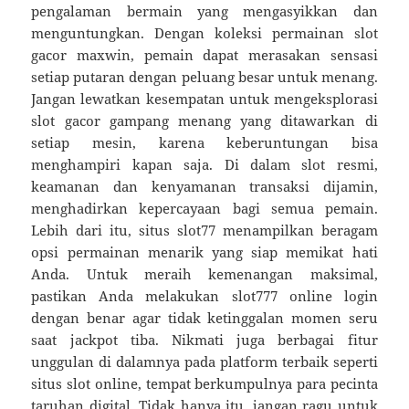
pengalaman bermain yang mengasyikkan dan
menguntungkan. Dengan koleksi permainan slot
gacor maxwin, pemain dapat merasakan sensasi
setiap putaran dengan peluang besar untuk menang.
Jangan lewatkan kesempatan untuk mengeksplorasi
slot gacor gampang menang yang ditawarkan di
setiap mesin, karena keberuntungan bisa
menghampiri kapan saja. Di dalam slot resmi,
keamanan dan kenyamanan transaksi dijamin,
menghadirkan kepercayaan bagi semua pemain.
Lebih dari itu, situs slot77 menampilkan beragam
opsi permainan menarik yang siap memikat hati
Anda. Untuk meraih kemenangan maksimal,
pastikan Anda melakukan slot777 online login
dengan benar agar tidak ketinggalan momen seru
saat jackpot tiba. Nikmati juga berbagai fitur
unggulan di dalamnya pada platform terbaik seperti
situs slot online, tempat berkumpulnya para pecinta
taruhan digital. Tidak hanya itu, jangan ragu untuk