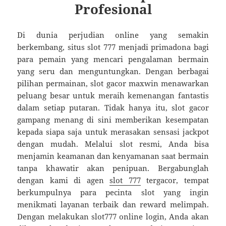
Profesional
Di dunia perjudian online yang semakin
berkembang, situs slot 777 menjadi primadona bagi
para pemain yang mencari pengalaman bermain
yang seru dan menguntungkan. Dengan berbagai
pilihan permainan, slot gacor maxwin menawarkan
peluang besar untuk meraih kemenangan fantastis
dalam setiap putaran. Tidak hanya itu, slot gacor
gampang menang di sini memberikan kesempatan
kepada siapa saja untuk merasakan sensasi jackpot
dengan mudah. Melalui slot resmi, Anda bisa
menjamin keamanan dan kenyamanan saat bermain
tanpa khawatir akan penipuan. Bergabunglah
dengan kami di agen
slot 777
tergacor, tempat
berkumpulnya para pecinta slot yang ingin
menikmati layanan terbaik dan reward melimpah.
Dengan melakukan slot777 online login, Anda akan