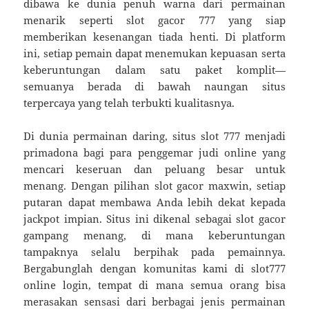
dibawa ke dunia penuh warna dari permainan
menarik seperti slot gacor 777 yang siap
memberikan kesenangan tiada henti. Di platform
ini, setiap pemain dapat menemukan kepuasan serta
keberuntungan dalam satu paket komplit—
semuanya berada di bawah naungan situs
terpercaya yang telah terbukti kualitasnya.
Di dunia permainan daring, situs slot 777 menjadi
primadona bagi para penggemar judi online yang
mencari keseruan dan peluang besar untuk
menang. Dengan pilihan slot gacor maxwin, setiap
putaran dapat membawa Anda lebih dekat kepada
jackpot impian. Situs ini dikenal sebagai slot gacor
gampang menang, di mana keberuntungan
tampaknya selalu berpihak pada pemainnya.
Bergabunglah dengan komunitas kami di slot777
online login, tempat di mana semua orang bisa
merasakan sensasi dari berbagai jenis permainan