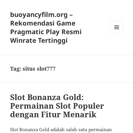
buoyancyfilm.org –
Rekomendasi Game
Pragmatic Play Resmi
MENU
Winrate Tertinggi
AND
WIDGETS
Tag:
situs slot777
Slot Bonanza Gold:
Permainan Slot Populer
dengan Fitur Menarik
Slot Bonanza Gold adalah salah satu permainan