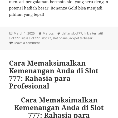
mencari pengalaman bermain slot yang seru dengan
potensi hadiah besar, Bonanza Gold bisa menjadi
pilihan yang tepat!
Posted
Author
Tags
March 1, 2025
Marcos
daftar slot777
,
link alternatif
on
slot777
,
situs slot777
,
slot 77
,
slot online jackpot terbesar
on Slot Bonanza Gold: Permainan Slot Populer dengan
Leave a comment
Cara Memaksimalkan
Kemenangan Anda di Slot
777: Rahasia para
Profesional
Cara Memaksimalkan
Kemenangan Anda di Slot
777: Rahasia para