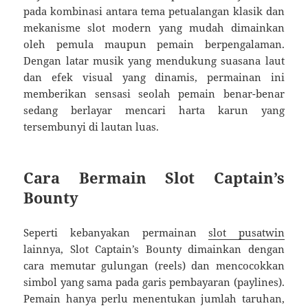
pada kombinasi antara tema petualangan klasik dan
mekanisme slot modern yang mudah dimainkan
oleh pemula maupun pemain berpengalaman.
Dengan latar musik yang mendukung suasana laut
dan efek visual yang dinamis, permainan ini
memberikan sensasi seolah pemain benar-benar
sedang berlayar mencari harta karun yang
tersembunyi di lautan luas.
Cara Bermain Slot Captain’s
Bounty
Seperti kebanyakan permainan
slot pusatwin
lainnya, Slot Captain’s Bounty dimainkan dengan
cara memutar gulungan (reels) dan mencocokkan
simbol yang sama pada garis pembayaran (paylines).
Pemain hanya perlu menentukan jumlah taruhan,