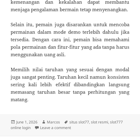
kemenangan dan kekalahan dapat membantu
menjaga pengalaman bermain tetap menyenangkan.
Selain itu, pemain juga disarankan untuk mencoba
permainan dalam mode demo terlebih dahulu jika
tersedia. Dengan cara ini, pemain bisa memahami
pola permainan dan fitur-fitur yang ada tanpa harus
menggunakan uang asli.
Memilih nilai taruhan yang sesuai dengan modal
juga sangat penting. Taruhan kecil namun konsisten
sering kali lebih efektif dibandingkan langsung
memasang taruhan besar tanpa perhitungan yang
matang.
Posted
Author
Tags
June 1, 2026
Marcos
situs slot77
,
slot resmi
,
slot777
on
on Slot Captain’s Bounty: Petualangan B
online login
Leave a comment