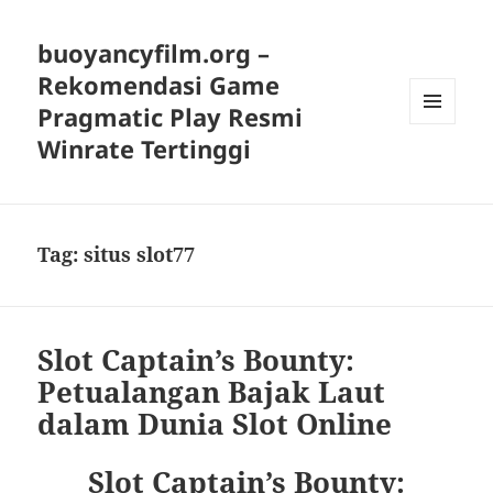
buoyancyfilm.org –
Rekomendasi Game
Pragmatic Play Resmi
MENU
Winrate Tertinggi
AND
WIDGETS
Tag:
situs slot77
Slot Captain’s Bounty:
Petualangan Bajak Laut
dalam Dunia Slot Online
Slot Captain’s Bounty: