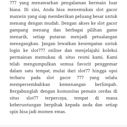
777 yang menawarkan pengalaman bermain luar
biasa. Di sini, Anda bisa menemukan slot gacor
maxwin yang siap memberikan peluang besar untuk
menang dengan mudah. Dengan akses ke slot gacor
gampang menang dan berbagai pilihan game
menarik, setiap putaran menjadi petualangan
menegangkan. Jangan lewatkan kesempatan untuk
login ke slot777 online dan menjelajahi koleksi
permainan memukau di situs resmi kami. Kami
telah mengumpulkan semua favorit penggemar
dalam satu tempat, mulai dari slot77 hingga opsi
terbaru pada slot gacor 777 yang selalu
mempersembahkan kemenangan berlimpah.
Bergabunglah dengan komunitas pemain cerdas di
situs slot77 terpercaya, tempat di mana
keberuntungan berpihak kepada anda dan setiap
spin bisa jadi momen emas.