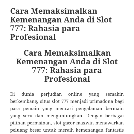
Cara Memaksimalkan
Kemenangan Anda di Slot
777: Rahasia para
Profesional
Cara Memaksimalkan
Kemenangan Anda di Slot
777: Rahasia para
Profesional
Di dunia perjudian online yang semakin
berkembang, situs slot 777 menjadi primadona bagi
para pemain yang mencari pengalaman bermain
yang seru dan menguntungkan. Dengan berbagai
pilihan permainan, slot gacor maxwin menawarkan
peluang besar untuk meraih kemenangan fantastis