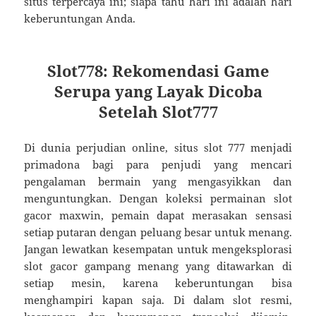
situs terpercaya ini; siapa tahu hari ini adalah hari
keberuntungan Anda.
Slot778: Rekomendasi Game
Serupa yang Layak Dicoba
Setelah Slot777
Di dunia perjudian online, situs slot 777 menjadi
primadona bagi para penjudi yang mencari
pengalaman bermain yang mengasyikkan dan
menguntungkan. Dengan koleksi permainan slot
gacor maxwin, pemain dapat merasakan sensasi
setiap putaran dengan peluang besar untuk menang.
Jangan lewatkan kesempatan untuk mengeksplorasi
slot gacor gampang menang yang ditawarkan di
setiap mesin, karena keberuntungan bisa
menghampiri kapan saja. Di dalam slot resmi,