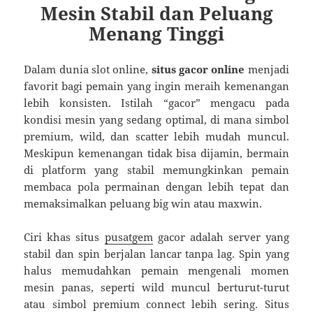
Mesin Stabil dan Peluang
Menang Tinggi
Dalam dunia slot online,
situs gacor online
menjadi
favorit bagi pemain yang ingin meraih kemenangan
lebih konsisten. Istilah “gacor” mengacu pada
kondisi mesin yang sedang optimal, di mana simbol
premium, wild, dan scatter lebih mudah muncul.
Meskipun kemenangan tidak bisa dijamin, bermain
di platform yang stabil memungkinkan pemain
membaca pola permainan dengan lebih tepat dan
memaksimalkan peluang big win atau maxwin.
Ciri khas situs
pusatgem
gacor adalah server yang
stabil dan spin berjalan lancar tanpa lag. Spin yang
halus memudahkan pemain mengenali momen
mesin panas, seperti wild muncul berturut-turut
atau simbol premium connect lebih sering. Situs