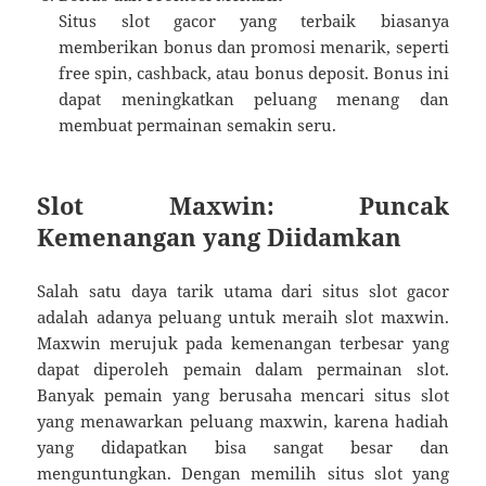
Situs slot gacor yang terbaik biasanya
memberikan bonus dan promosi menarik, seperti
free spin, cashback, atau bonus deposit. Bonus ini
dapat meningkatkan peluang menang dan
membuat permainan semakin seru.
Slot Maxwin: Puncak
Kemenangan yang Diidamkan
Salah satu daya tarik utama dari situs slot gacor
adalah adanya peluang untuk meraih slot maxwin.
Maxwin merujuk pada kemenangan terbesar yang
dapat diperoleh pemain dalam permainan slot.
Banyak pemain yang berusaha mencari situs slot
yang menawarkan peluang maxwin, karena hadiah
yang didapatkan bisa sangat besar dan
menguntungkan. Dengan memilih situs slot yang