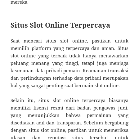
mereka.
Situs Slot Online Terpercaya
Saat mencari situs slot online, pastikan untuk
memilih platform yang terpercaya dan aman. Situs
slot online yang terbaik tidak hanya menawarkan
peluang menang yang tinggi, tetapi juga menjaga
keamanan data pribadi pemain. Keamanan transaksi
dan perlindungan terhadap data pribadi merupakan
hal yang sangat penting saat bermain slot online.
Selain itu, situs slot online terpercaya biasanya
memiliki lisensi resmi dari badan pengawas judi,
yang menunjukkan bahwa permainan yang
disediakan adil dan transparan. Sebelum bergabung
dengan situs slot online, pastikan untuk memeriksa
ulasan dan reputasi situs tersebut untuk