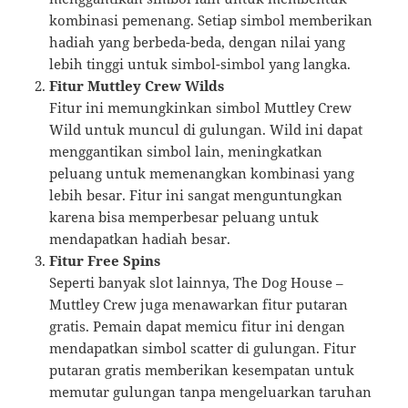
kombinasi pemenang. Setiap simbol memberikan
hadiah yang berbeda-beda, dengan nilai yang
lebih tinggi untuk simbol-simbol yang langka.
Fitur Muttley Crew Wilds
Fitur ini memungkinkan simbol Muttley Crew
Wild untuk muncul di gulungan. Wild ini dapat
menggantikan simbol lain, meningkatkan
peluang untuk memenangkan kombinasi yang
lebih besar. Fitur ini sangat menguntungkan
karena bisa memperbesar peluang untuk
mendapatkan hadiah besar.
Fitur Free Spins
Seperti banyak slot lainnya, The Dog House –
Muttley Crew juga menawarkan fitur putaran
gratis. Pemain dapat memicu fitur ini dengan
mendapatkan simbol scatter di gulungan. Fitur
putaran gratis memberikan kesempatan untuk
memutar gulungan tanpa mengeluarkan taruhan