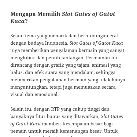
Mengapa Memilih
Slot Gates of Gatot
Kaca
?
Selain tema yang menarik dan berhubungan erat
dengan budaya Indonesia,
Slot Gates of Gatot Kaca
juga memberikan pengalaman bermain yang sangat
menghibur dan penuh tantangan. Permainan ini
dirancang dengan grafik yang tajam, animasi yang
halus, dan efek suara yang mendalam, sehingga
memberikan pengalaman bermain yang tidak hanya
menguntungkan, tetapi juga memuaskan secara
visual dan emosional.
Selain itu, dengan RTP yang cukup tinggi dan
banyaknya fitur bonus yang ditawarkan,
Slot Gates
of Gatot Kaca
memberi kesempatan besar bagi
pemain untuk meraih kemenangan besar. Untuk