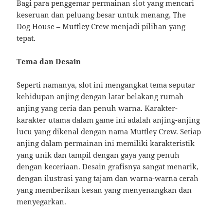
Bagi para penggemar permainan slot yang mencari
keseruan dan peluang besar untuk menang, The
Dog House – Muttley Crew menjadi pilihan yang
tepat.
Tema dan Desain
Seperti namanya, slot ini mengangkat tema seputar
kehidupan anjing dengan latar belakang rumah
anjing yang ceria dan penuh warna. Karakter-
karakter utama dalam game ini adalah anjing-anjing
lucu yang dikenal dengan nama Muttley Crew. Setiap
anjing dalam permainan ini memiliki karakteristik
yang unik dan tampil dengan gaya yang penuh
dengan keceriaan. Desain grafisnya sangat menarik,
dengan ilustrasi yang tajam dan warna-warna cerah
yang memberikan kesan yang menyenangkan dan
menyegarkan.