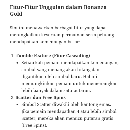
Fitur-Fitur Unggulan dalam Bonanza
Gold
Slot ini menawarkan berbagai fitur yang dapat
meningkatkan keseruan permainan serta peluang
mendapatkan kemenangan besar:
Tumble Feature (Fitur Cascading)
Setiap kali pemain mendapatkan kemenangan,
simbol yang menang akan hilang dan
digantikan oleh simbol baru. Hal ini
memungkinkan pemain untuk memenangkan
lebih banyak dalam satu putaran.
Scatter dan Free Spins
Simbol Scatter diwakili oleh kantong emas.
Jika pemain mendapatkan 4 atau lebih simbol
Scatter, mereka akan memicu putaran gratis
(Free Spins).