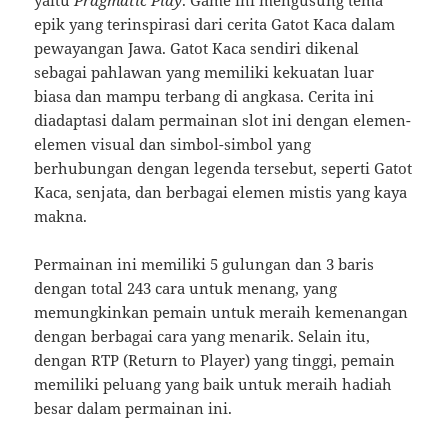
yaitu
Pragmatic Play
. Game ini mengusung tema
epik yang terinspirasi dari cerita Gatot Kaca dalam
pewayangan Jawa. Gatot Kaca sendiri dikenal
sebagai pahlawan yang memiliki kekuatan luar
biasa dan mampu terbang di angkasa. Cerita ini
diadaptasi dalam permainan slot ini dengan elemen-
elemen visual dan simbol-simbol yang
berhubungan dengan legenda tersebut, seperti Gatot
Kaca, senjata, dan berbagai elemen mistis yang kaya
makna.
Permainan ini memiliki 5 gulungan dan 3 baris
dengan total 243 cara untuk menang, yang
memungkinkan pemain untuk meraih kemenangan
dengan berbagai cara yang menarik. Selain itu,
dengan RTP (Return to Player) yang tinggi, pemain
memiliki peluang yang baik untuk meraih hadiah
besar dalam permainan ini.