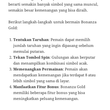
berarti semakin banyak simbol yang sama muncul,
semakin besar kemenangan yang bisa diraih.
Berikut langkah-langkah untuk bermain Bonanza
Gold:
Tentukan Taruhan
: Pemain dapat memilih
jumlah taruhan yang ingin dipasang sebelum
memulai putaran.
Tekan Tombol Spin
: Gulungan akan berputar
dan menampilkan kombinasi simbol acak.
Memenangkan Permainan
: Pemain akan
mendapatkan kemenangan jika terdapat 8 atau
lebih simbol yang sama di layar.
Manfaatkan Fitur Bonus
: Bonanza Gold
memiliki beberapa fitur bonus yang bisa
meningkatkan peluang kemenangan.