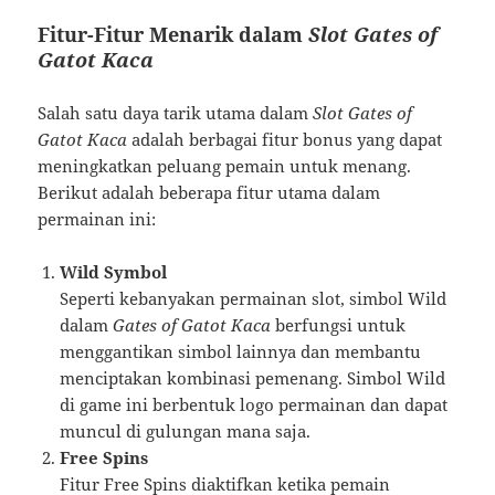
Fitur-Fitur Menarik dalam
Slot Gates of
Gatot Kaca
Salah satu daya tarik utama dalam
Slot Gates of
Gatot Kaca
adalah berbagai fitur bonus yang dapat
meningkatkan peluang pemain untuk menang.
Berikut adalah beberapa fitur utama dalam
permainan ini:
Wild Symbol
Seperti kebanyakan permainan slot, simbol Wild
dalam
Gates of Gatot Kaca
berfungsi untuk
menggantikan simbol lainnya dan membantu
menciptakan kombinasi pemenang. Simbol Wild
di game ini berbentuk logo permainan dan dapat
muncul di gulungan mana saja.
Free Spins
Fitur Free Spins diaktifkan ketika pemain