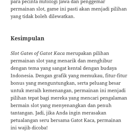
para pecinta mitologi Jawa dan penggemar
permainan slot, game ini pasti akan menjadi pilihan
yang tidak boleh dilewatkan.
Kesimpulan
Slot Gates of Gatot Kaca
merupakan pilihan
permainan slot yang menarik dan menghibur
dengan tema yang sangat kental dengan budaya
Indonesia. Dengan grafik yang memukau, fitur-fitur
bonus yang menguntungkan, serta peluang besar
untuk meraih kemenangan, permainan ini menjadi
pilihan tepat bagi mereka yang mencari pengalaman
bermain slot yang menyenangkan dan penuh
tantangan. Jadi, jika Anda ingin merasakan
petualangan seru bersama Gatot Kaca, permainan
ini wajib dicoba!