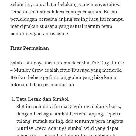
Selain itu, suara latar belakang yang menyertainya
semakin menambah keseruan permainan. Kesan
petualangan bersama anjing-anjing lucu ini mampu
menciptakan suasana yang santai namun tetap
penuh dengan antusiasme.
Fitur Permainan
Salah satu daya tarik utama dari Slot The Dog House
– Muttley Crew adalah fitur-fiturnya yang menarik.
Berikut beberapa fitur unggulan yang bisa kamu
nikmati dalam permainan ini:
Tata Letak dan Simbol
Slot ini memiliki format 5 gulungan dan 3 baris,
dengan berbagai simbol bertema anjing, seperti
tulang, rumah anjing, dan tentunya para anggota
Muttley Crew. Ada juga simbol wild yang dapat
menggantikan simbol lain untuk membentuk