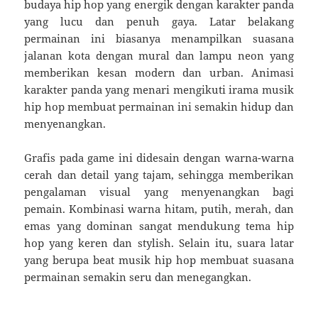
budaya hip hop yang energik dengan karakter panda
yang lucu dan penuh gaya. Latar belakang
permainan ini biasanya menampilkan suasana
jalanan kota dengan mural dan lampu neon yang
memberikan kesan modern dan urban. Animasi
karakter panda yang menari mengikuti irama musik
hip hop membuat permainan ini semakin hidup dan
menyenangkan.
Grafis pada game ini didesain dengan warna-warna
cerah dan detail yang tajam, sehingga memberikan
pengalaman visual yang menyenangkan bagi
pemain. Kombinasi warna hitam, putih, merah, dan
emas yang dominan sangat mendukung tema hip
hop yang keren dan stylish. Selain itu, suara latar
yang berupa beat musik hip hop membuat suasana
permainan semakin seru dan menegangkan.