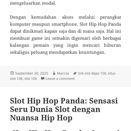
mengeluarkan modal.
Dengan kemudahan akses melalui perangkat
komputer maupun smartphone, Slot Hip Hop Panda
dapat dinikmati kapan saja dan di mana saja. Hal ini
membuat game ini semakin digemari oleh berbagai
kalangan pemain yang ingin mencari hiburan
sekaligus peluang mendapatkan keuntungan.
Posted
Author
Tags
September 30, 2025
Marcos
link slot depo 10k
,
situs
on
on Slot Hip Hop Panda: Sensasi B
slot 10k
,
slot 10k
Leave a comment
Slot Hip Hop Panda: Sensasi
Seru Dunia Slot dengan
Nuansa Hip Hop