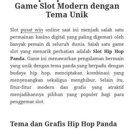
Game Slot Modern dengan
Tema Unik
Slot
pusat win
online saat ini menjadi salah satu
permainan kasino digital yang paling digemari oleh
banyak pemain di seluruh dunia. Salah satu game
slot yang menarik perhatian adalah
Slot Hip Hop
Panda
. Game ini menawarkan pengalaman bermain
yang unik dengan tema panda yang berpadu dengan
budaya hip hop, menciptakan kombinasi yang
menyenangkan sekaligus menghibur. Selain itu,
fitur-fitur modern dan grafis yang atraktif
menjadikannya pilihan yang populer bagi para
penggemar slot.
Tema dan Grafis Hip Hop Panda