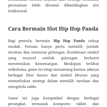
permainan lebih dinamis dibandingkan slot
tradisional.
Cara Bermain Slot Hip Hop Panda
Bagi pemula, bermain
Hip Hop Panda
cukup
mudah. Pemain hanya perlu memilih jumlah
taruhan dan memutar gulungan. Kombinasi simbol
yang muncul setelah gulungan berhenti
menentukan kemenangan. Meskipun terlihat
sederhana, game ini tetap menantang karena adanya
berbagai fitur bonus dan simbol khusus yang
memerlukan strategi dalam memilih taruhan dan
mengelola saldo.
Game ini juga kompatibel dengan berbagai
perangkat, termasuk komputer, tablet, dan