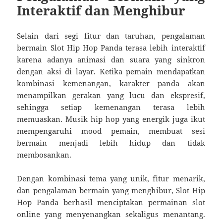
Interaktif dan Menghibur
Selain dari segi fitur dan taruhan, pengalaman
bermain Slot Hip Hop Panda terasa lebih interaktif
karena adanya animasi dan suara yang sinkron
dengan aksi di layar. Ketika pemain mendapatkan
kombinasi kemenangan, karakter panda akan
menampilkan gerakan yang lucu dan ekspresif,
sehingga setiap kemenangan terasa lebih
memuaskan. Musik hip hop yang energik juga ikut
mempengaruhi mood pemain, membuat sesi
bermain menjadi lebih hidup dan tidak
membosankan.
Dengan kombinasi tema yang unik, fitur menarik,
dan pengalaman bermain yang menghibur, Slot Hip
Hop Panda berhasil menciptakan permainan slot
online yang menyenangkan sekaligus menantang.