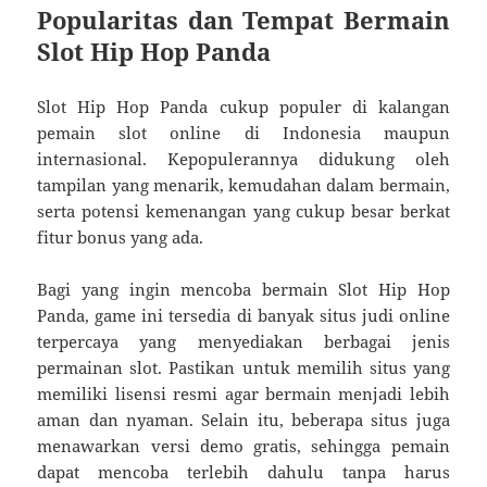
Popularitas dan Tempat Bermain
Slot Hip Hop Panda
Slot Hip Hop Panda cukup populer di kalangan
pemain slot online di Indonesia maupun
internasional. Kepopulerannya didukung oleh
tampilan yang menarik, kemudahan dalam bermain,
serta potensi kemenangan yang cukup besar berkat
fitur bonus yang ada.
Bagi yang ingin mencoba bermain Slot Hip Hop
Panda, game ini tersedia di banyak situs judi online
terpercaya yang menyediakan berbagai jenis
permainan slot. Pastikan untuk memilih situs yang
memiliki lisensi resmi agar bermain menjadi lebih
aman dan nyaman. Selain itu, beberapa situs juga
menawarkan versi demo gratis, sehingga pemain
dapat mencoba terlebih dahulu tanpa harus