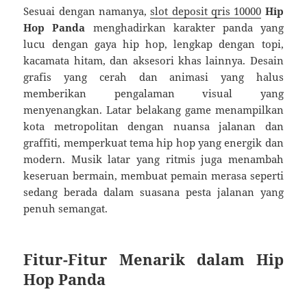
Sesuai dengan namanya,
slot deposit qris 10000
Hip
Hop Panda
menghadirkan karakter panda yang
lucu dengan gaya hip hop, lengkap dengan topi,
kacamata hitam, dan aksesori khas lainnya. Desain
grafis yang cerah dan animasi yang halus
memberikan pengalaman visual yang
menyenangkan. Latar belakang game menampilkan
kota metropolitan dengan nuansa jalanan dan
graffiti, memperkuat tema hip hop yang energik dan
modern. Musik latar yang ritmis juga menambah
keseruan bermain, membuat pemain merasa seperti
sedang berada dalam suasana pesta jalanan yang
penuh semangat.
Fitur-Fitur Menarik dalam Hip
Hop Panda