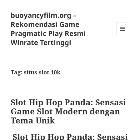
buoyancyfilm.org –
Rekomendasi Game
Pragmatic Play Resmi
MENU
Winrate Tertinggi
AND
WIDGETS
Tag:
situs slot 10k
Slot Hip Hop Panda: Sensasi
Game Slot Modern dengan
Tema Unik
Slot Hip Hop Panda: Sensasi