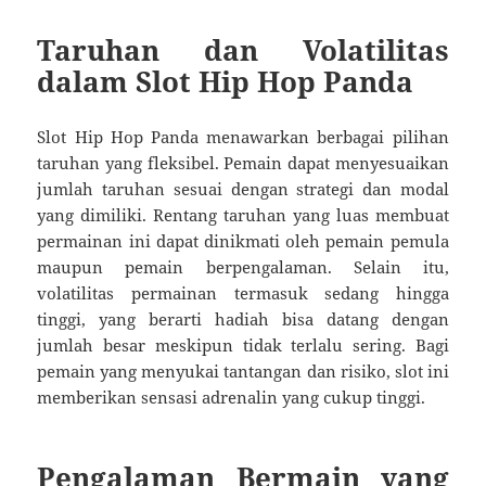
Taruhan dan Volatilitas
dalam Slot Hip Hop Panda
Slot Hip Hop Panda menawarkan berbagai pilihan
taruhan yang fleksibel. Pemain dapat menyesuaikan
jumlah taruhan sesuai dengan strategi dan modal
yang dimiliki. Rentang taruhan yang luas membuat
permainan ini dapat dinikmati oleh pemain pemula
maupun pemain berpengalaman. Selain itu,
volatilitas permainan termasuk sedang hingga
tinggi, yang berarti hadiah bisa datang dengan
jumlah besar meskipun tidak terlalu sering. Bagi
pemain yang menyukai tantangan dan risiko, slot ini
memberikan sensasi adrenalin yang cukup tinggi.
Pengalaman Bermain yang