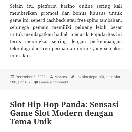
Selain itu, platform kasino online sering kali
memberikan promosi dan bonus khusus untuk
game ini, seperti cashback atau free spins tambahan,
sehingga pemain memiliki peluang lebih besar
untuk mendapatkan hadiah menarik. Popularitas ini
terus meningkat seiring dengan perkembangan
teknologi dan tren permainan online yang semakin
interaktif.
Posted
Author
Tags
December 8, 2025
Marcos
link slot depo 10k
,
situs slot
on
on Slot Hip Hop Panda: Sensasi Game
10k
,
slot 10k
Leave a comment
Slot Hip Hop Panda: Sensasi
Game Slot Modern dengan
Tema Unik