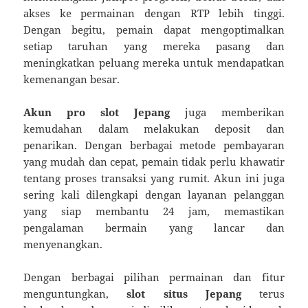
akses ke permainan dengan RTP lebih tinggi.
Dengan begitu, pemain dapat mengoptimalkan
setiap taruhan yang mereka pasang dan
meningkatkan peluang mereka untuk mendapatkan
kemenangan besar.
Akun pro slot Jepang
juga memberikan
kemudahan dalam melakukan deposit dan
penarikan. Dengan berbagai metode pembayaran
yang mudah dan cepat, pemain tidak perlu khawatir
tentang proses transaksi yang rumit. Akun ini juga
sering kali dilengkapi dengan layanan pelanggan
yang siap membantu 24 jam, memastikan
pengalaman bermain yang lancar dan
menyenangkan.
Dengan berbagai pilihan permainan dan fitur
menguntungkan,
slot situs Jepang
terus