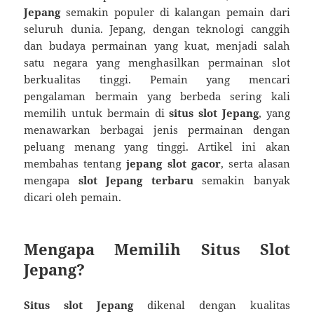
Jepang
semakin populer di kalangan pemain dari
seluruh dunia. Jepang, dengan teknologi canggih
dan budaya permainan yang kuat, menjadi salah
satu negara yang menghasilkan permainan slot
berkualitas tinggi. Pemain yang mencari
pengalaman bermain yang berbeda sering kali
memilih untuk bermain di
situs slot Jepang
, yang
menawarkan berbagai jenis permainan dengan
peluang menang yang tinggi. Artikel ini akan
membahas tentang
jepang slot gacor
, serta alasan
mengapa
slot Jepang terbaru
semakin banyak
dicari oleh pemain.
Mengapa Memilih Situs Slot
Jepang?
Situs slot Jepang
dikenal dengan kualitas