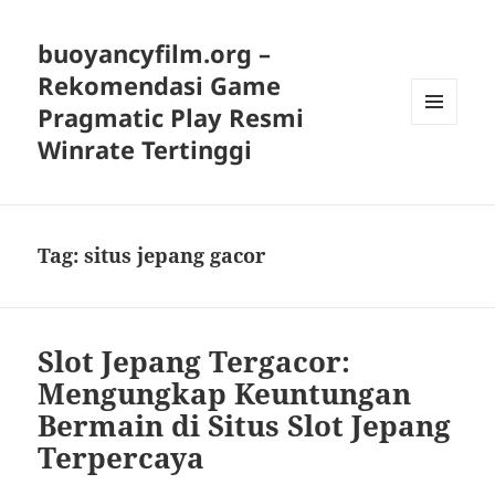
buoyancyfilm.org –
Rekomendasi Game
Pragmatic Play Resmi
MENU
Winrate Tertinggi
AND
WIDGETS
Tag:
situs jepang gacor
Slot Jepang Tergacor:
Mengungkap Keuntungan
Bermain di Situs Slot Jepang
Terpercaya