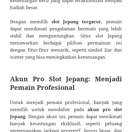
kemenangan kecil yang dapat terakumulasi menjadi
hadiah besar.
Dengan memilih
slot Jepang tergacor
, pemain
dapat menikmati pengalaman bermain yang lebih
stabil dan menguntungkan. Situs slot Jepang
menawarkan berbagai pilihan permainan ini
dengan fitur-fitur menarik, seperti simbol liar dan
scatter yang bisa meningkatkan kemenangan.
Akun Pro Slot Jepang: Menjadi
Pemain Profesional
Untuk menjadi pemain profesional, banyak yang
memilih untuk mendaftar pada
akun pro slot
Jepang
. Dengan akun ini, pemain dapat menikmati
banyak keuntungan eksklusif, seperti peluang
memenangkan jackpot progresif, bonus besar, dan