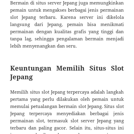
Bermain di situs server Jepang juga memungkinkan
pemain untuk mengakses berbagai jenis permainan
slot Jepang terbaru. Karena server ini dikelola
langsung dari Jepang, pemain bisa menikmati
permainan dengan kualitas grafis yang tinggi dan
tanpa lag, sehingga pengalaman bermain menjadi
lebih menyenangkan dan seru.
Keuntungan Memilih Situs Slot
Jepang
Memilih situs slot Jepang terpercaya adalah langkah
pertama yang perlu dilakukan oleh pemain untuk
memulai petualangan bermain slot Jepang. Situs slot
Jepang terpercaya menyediakan berbagai jenis
permainan slot, termasuk slot server Jepang yang
terbaru dan paling gacor. Selain itu, situs-situs ini