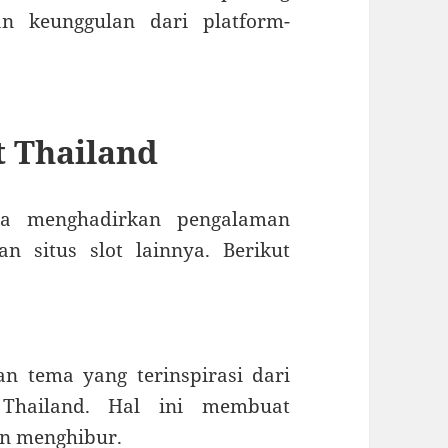
n keunggulan dari platform-
t Thailand
ena menghadirkan pengalaman
 situs slot lainnya. Berikut
n tema yang terinspirasi dari
 Thailand. Hal ini membuat
an menghibur.