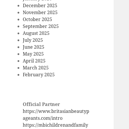
December 2025
November 2025
October 2025
September 2025
August 2025
July 2025
June 2025
May 2025
April 2025
March 2025
February 2025
Official Partner
https://www.britasianbeautyp
ageants.com/intro
https://mbichildrenandfamily