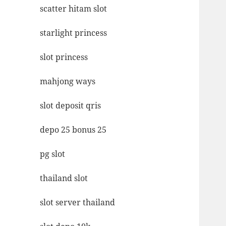
scatter hitam slot
starlight princess
slot princess
mahjong ways
slot deposit qris
depo 25 bonus 25
pg slot
thailand slot
slot server thailand