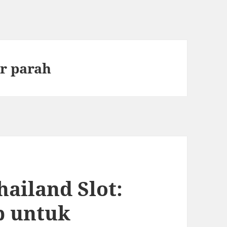
or parah
hailand Slot:
p untuk