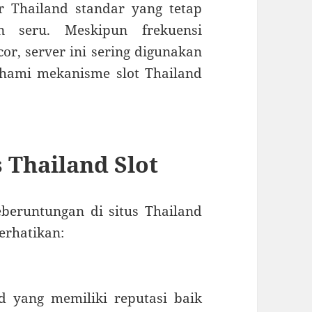
er Thailand standar yang tetap
 seru. Meskipun frekuensi
or, server ini sering digunakan
hami mekanisme slot Thailand
 Thailand Slot
beruntungan di situs Thailand
erhatikan:
nd yang memiliki reputasi baik