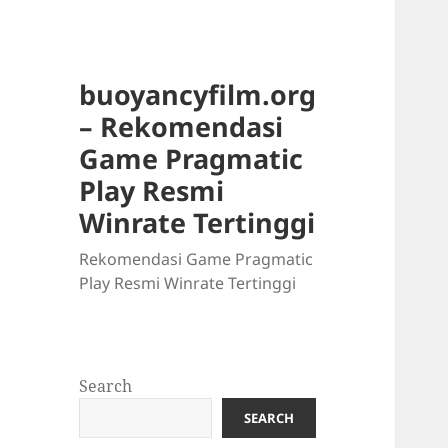
buoyancyfilm.org
– Rekomendasi
Game Pragmatic
Play Resmi
Winrate Tertinggi
Rekomendasi Game Pragmatic
Play Resmi Winrate Tertinggi
Search
SEARCH