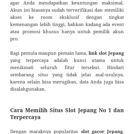
agar Anda mendapatkan keuntungan maksimal.
Akun ini biasanya sudah terverifikasi dan memiliki
akses ke room eksklusif dengan tingkat
kemenangan lebih tinggi, bahkan kadang ada event
atau promosi khusus hanya untuk pemilik akun
pro.
Bagi pemula maupun pemain lama,
link slot Jepang
yang terpercaya adalah kunci utama untuk
menikmati seluruh fitur tersebut. Hindari
sembarang situs yang tidak jelas asal-usulnya,
karena selain bisa merugikan, data Anda juga bisa
disalahgunakan.
Cara Memilih Situs Slot Jepang No 1 dan
Terpercaya
Dengan maraknya popularitas
slot gacor Jepang
,