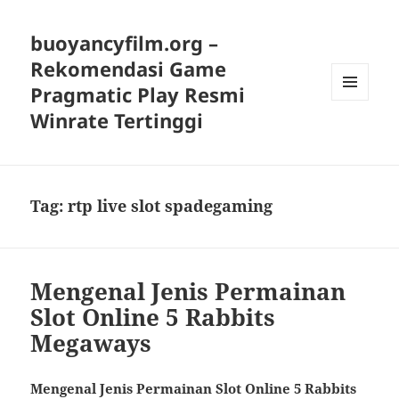
buoyancyfilm.org –
Rekomendasi Game
Pragmatic Play Resmi
MENU
Winrate Tertinggi
AND
WIDGETS
Tag:
rtp live slot spadegaming
Mengenal Jenis Permainan
Slot Online 5 Rabbits
Megaways
Mengenal Jenis Permainan Slot Online 5 Rabbits