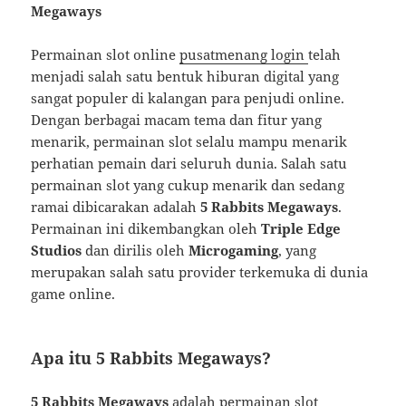
Megaways
Permainan slot online
pusatmenang login
telah
menjadi salah satu bentuk hiburan digital yang
sangat populer di kalangan para penjudi online.
Dengan berbagai macam tema dan fitur yang
menarik, permainan slot selalu mampu menarik
perhatian pemain dari seluruh dunia. Salah satu
permainan slot yang cukup menarik dan sedang
ramai dibicarakan adalah
5 Rabbits Megaways
.
Permainan ini dikembangkan oleh
Triple Edge
Studios
dan dirilis oleh
Microgaming
, yang
merupakan salah satu provider terkemuka di dunia
game online.
Apa itu 5 Rabbits Megaways?
5 Rabbits Megaways
adalah permainan slot