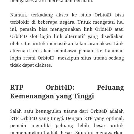
mengakses akun mereka dan bermain.
Namun, terkadang akses ke situs Orbit4D bisa
terblokir di beberapa negara. Untuk mengatasi hal
ini, pemain bisa menggunakan link Orbit4D atau
Orbit4D slot login link alternatif yang disediakan
oleh situs untuk memastikan kelancaran akses. Link
alternatif ini akan membawa pemain ke halaman
login resmi Orbit4D, meskipun situs utama sedang
tidak dapat diakses.
RTP Orbit4D: Peluang
Kemenangan yang Tinggi
Salah satu keunggulan utama dari Orbit4D adalah
RTP Orbit4D yang tinggi. Dengan RTP yang optimal,
pemain memiliki peluang lebih besar untuk
memenangkan hadiah besar. Situs ini menawarkan