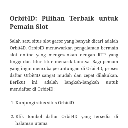
Orbit4D: Pilihan Terbaik untuk
Pemain Slot
Salah satu situs slot gacor yang banyak dicari adalah
Orbit4D. Orbit4D menawarkan pengalaman bermain
slot online yang mengesankan dengan RTP yang
tinggi dan fitur-fitur menarik lainnya. Bagi pemain
yang ingin mencoba peruntungan di Orbit4D, proses
daftar Orbit4D sangat mudah dan cepat dilakukan.
Berikut ini adalah langkah-langkah untuk
mendaftar di Orbit4D:
Kunjungi situs situs Orbit4D.
Klik tombol daftar Orbit4D yang tersedia di
halaman utama.