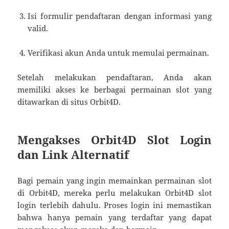
Isi formulir pendaftaran dengan informasi yang
valid.
Verifikasi akun Anda untuk memulai permainan.
Setelah melakukan pendaftaran, Anda akan
memiliki akses ke berbagai permainan slot yang
ditawarkan di situs Orbit4D.
Mengakses Orbit4D Slot Login
dan Link Alternatif
Bagi pemain yang ingin memainkan permainan slot
di Orbit4D, mereka perlu melakukan Orbit4D slot
login terlebih dahulu. Proses login ini memastikan
bahwa hanya pemain yang terdaftar yang dapat