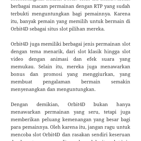
berbagai macam permainan dengan RTP yang sudah
terbukti menguntungkan bagi pemainnya. Karena
itu, banyak pemain yang memilih untuk bermain di
Orbit4D sebagai situs slot pilihan mereka.
Orbit4D juga memiliki berbagai jenis permainan slot
dengan tema menarik, dari slot klasik hingga slot
video dengan animasi dan efek suara yang
memukau. Selain itu, mereka juga menawarkan
bonus dan promosi yang menggiurkan, yang
membuat pengalaman bermain semakin
menyenangkan dan menguntungkan.
Dengan demikian, Orbit4D bukan hanya
menawarkan permainan yang seru, tetapi juga
memberikan peluang kemenangan yang besar bagi
para pemainnya. Oleh karena itu, jangan ragu untuk
mencoba slot Orbit4D dan rasakan sendiri keseruan