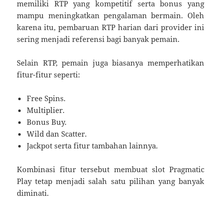
memiliki RTP yang kompetitif serta bonus yang
mampu meningkatkan pengalaman bermain. Oleh
karena itu, pembaruan RTP harian dari provider ini
sering menjadi referensi bagi banyak pemain.
Selain RTP, pemain juga biasanya memperhatikan
fitur-fitur seperti:
Free Spins.
Multiplier.
Bonus Buy.
Wild dan Scatter.
Jackpot serta fitur tambahan lainnya.
Kombinasi fitur tersebut membuat slot Pragmatic
Play tetap menjadi salah satu pilihan yang banyak
diminati.