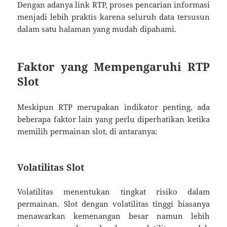
Dengan adanya link RTP, proses pencarian informasi
menjadi lebih praktis karena seluruh data tersusun
dalam satu halaman yang mudah dipahami.
Faktor yang Mempengaruhi RTP
Slot
Meskipun RTP merupakan indikator penting, ada
beberapa faktor lain yang perlu diperhatikan ketika
memilih permainan slot, di antaranya:
Volatilitas Slot
Volatilitas menentukan tingkat risiko dalam
permainan. Slot dengan volatilitas tinggi biasanya
menawarkan kemenangan besar namun lebih