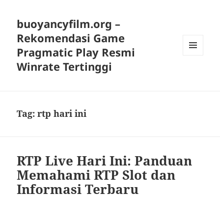
buoyancyfilm.org –
Rekomendasi Game
Pragmatic Play Resmi
MENU
Winrate Tertinggi
AND
WIDGETS
Tag:
rtp hari ini
RTP Live Hari Ini: Panduan
Memahami RTP Slot dan
Informasi Terbaru