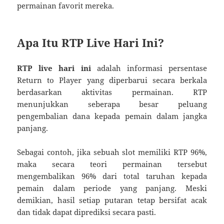
permainan favorit mereka.
Apa Itu RTP Live Hari Ini?
RTP live hari ini
adalah informasi persentase
Return to Player yang diperbarui secara berkala
berdasarkan aktivitas permainan. RTP
menunjukkan seberapa besar peluang
pengembalian dana kepada pemain dalam jangka
panjang.
Sebagai contoh, jika sebuah slot memiliki RTP 96%,
maka secara teori permainan tersebut
mengembalikan 96% dari total taruhan kepada
pemain dalam periode yang panjang. Meski
demikian, hasil setiap putaran tetap bersifat acak
dan tidak dapat diprediksi secara pasti.