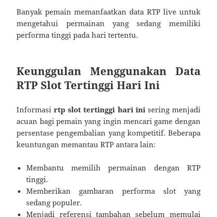
Banyak pemain memanfaatkan data RTP live untuk
mengetahui permainan yang sedang memiliki
performa tinggi pada hari tertentu.
Keunggulan Menggunakan Data
RTP Slot Tertinggi Hari Ini
Informasi
rtp slot tertinggi hari ini
sering menjadi
acuan bagi pemain yang ingin mencari game dengan
persentase pengembalian yang kompetitif. Beberapa
keuntungan memantau RTP antara lain:
Membantu memilih permainan dengan RTP
tinggi.
Memberikan gambaran performa slot yang
sedang populer.
Menjadi referensi tambahan sebelum memulai