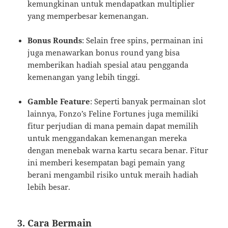
kemungkinan untuk mendapatkan multiplier
yang memperbesar kemenangan.
Bonus Rounds
: Selain free spins, permainan ini
juga menawarkan bonus round yang bisa
memberikan hadiah spesial atau pengganda
kemenangan yang lebih tinggi.
Gamble Feature
: Seperti banyak permainan slot
lainnya, Fonzo’s Feline Fortunes juga memiliki
fitur perjudian di mana pemain dapat memilih
untuk menggandakan kemenangan mereka
dengan menebak warna kartu secara benar. Fitur
ini memberi kesempatan bagi pemain yang
berani mengambil risiko untuk meraih hadiah
lebih besar.
3.
Cara Bermain