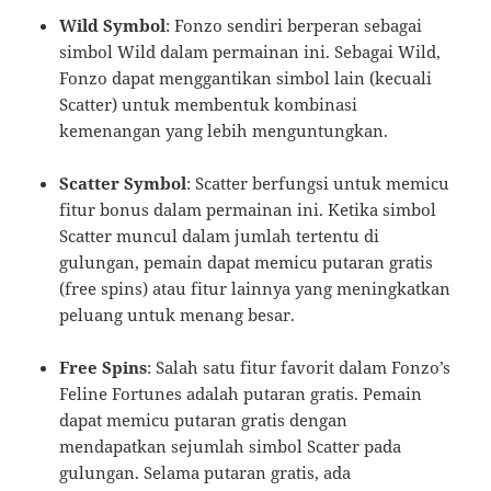
Wild Symbol
: Fonzo sendiri berperan sebagai
simbol Wild dalam permainan ini. Sebagai Wild,
Fonzo dapat menggantikan simbol lain (kecuali
Scatter) untuk membentuk kombinasi
kemenangan yang lebih menguntungkan.
Scatter Symbol
: Scatter berfungsi untuk memicu
fitur bonus dalam permainan ini. Ketika simbol
Scatter muncul dalam jumlah tertentu di
gulungan, pemain dapat memicu putaran gratis
(free spins) atau fitur lainnya yang meningkatkan
peluang untuk menang besar.
Free Spins
: Salah satu fitur favorit dalam Fonzo’s
Feline Fortunes adalah putaran gratis. Pemain
dapat memicu putaran gratis dengan
mendapatkan sejumlah simbol Scatter pada
gulungan. Selama putaran gratis, ada