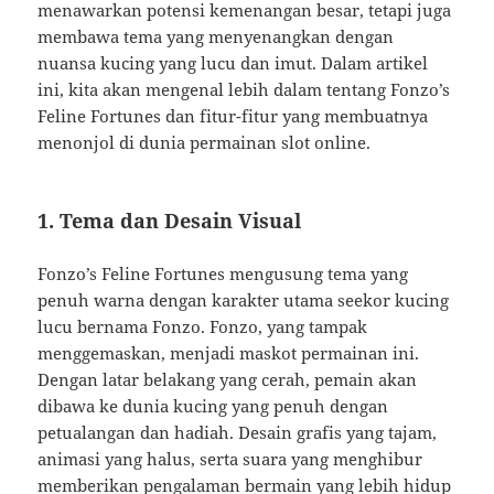
menawarkan potensi kemenangan besar, tetapi juga
membawa tema yang menyenangkan dengan
nuansa kucing yang lucu dan imut. Dalam artikel
ini, kita akan mengenal lebih dalam tentang Fonzo’s
Feline Fortunes dan fitur-fitur yang membuatnya
menonjol di dunia permainan slot online.
1.
Tema dan Desain Visual
Fonzo’s Feline Fortunes mengusung tema yang
penuh warna dengan karakter utama seekor kucing
lucu bernama Fonzo. Fonzo, yang tampak
menggemaskan, menjadi maskot permainan ini.
Dengan latar belakang yang cerah, pemain akan
dibawa ke dunia kucing yang penuh dengan
petualangan dan hadiah. Desain grafis yang tajam,
animasi yang halus, serta suara yang menghibur
memberikan pengalaman bermain yang lebih hidup