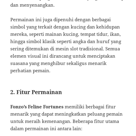
dan menyenangkan.
Permainan ini juga dipenuhi dengan berbagai
simbol yang terkait dengan kucing dan kehidupan
mereka, seperti mainan kucing, tempat tidur, ikan,
hingga simbol klasik seperti angka dan huruf yang
sering ditemukan di mesin slot tradisional. Semua
elemen visual ini dirancang untuk menciptakan
suasana yang menghibur sekaligus menarik
perhatian pemain.
2.
Fitur Permainan
Fonzo’s Feline Fortunes
memiliki berbagai fitur
menarik yang dapat meningkatkan peluang pemain
untuk meraih kemenangan. Beberapa fitur utama
dalam permainan ini antara lain: