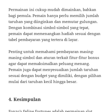
Permainan ini cukup mudah dimainkan, bahkan
bagi pemula. Pemain hanya perlu memilih jumlah
taruhan yang diinginkan dan memutar gulungan.
Dengan kombinasi simbol-simbol yang tepat,
pemain dapat memenangkan hadiah sesuai dengan
tabel pembayaran yang tertera di layar.
Penting untuk memahami pembayaran masing-
masing simbol dan aturan terkait fitur-fitur bonus
agar dapat memaksimalkan peluang menang.
Pemain juga dapat menyesuaikan jumlah taruhan
sesuai dengan budget yang dimiliki, dengan pilihan
mulai dari taruhan kecil hingga besar.
4.
Kesimpulan
Fonzo’s Feline Fortunes adalah permainan slot