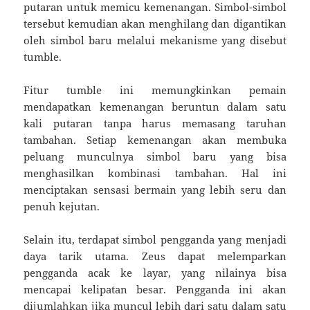
putaran untuk memicu kemenangan. Simbol-simbol
tersebut kemudian akan menghilang dan digantikan
oleh simbol baru melalui mekanisme yang disebut
tumble.
Fitur tumble ini memungkinkan pemain
mendapatkan kemenangan beruntun dalam satu
kali putaran tanpa harus memasang taruhan
tambahan. Setiap kemenangan akan membuka
peluang munculnya simbol baru yang bisa
menghasilkan kombinasi tambahan. Hal ini
menciptakan sensasi bermain yang lebih seru dan
penuh kejutan.
Selain itu, terdapat simbol pengganda yang menjadi
daya tarik utama. Zeus dapat melemparkan
pengganda acak ke layar, yang nilainya bisa
mencapai kelipatan besar. Pengganda ini akan
dijumlahkan jika muncul lebih dari satu dalam satu