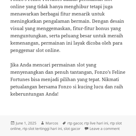
online yang tidak hanya menghibur tetapi juga
menawarkan berbagai fitur menarik untuk
meningkatkan pengalaman bermain. Dengan desain
visual yang menggemaskan, fitur-fitur bonus yang
menguntungkan, serta peluang besar untuk meraih
kemenangan, permainan ini layak dicoba oleh para
penggemar slot online.
Jika Anda mencari permainan slot yang
menyenangkan dan penuh tantangan, Fonzo’s Feline
Fortunes bisa menjadi pilihan yang tepat. Nikmati
petualangan bersama Fonzo si kucing lucu dan raih
keberuntungan Anda!
Posted
Author
Tags
June 1, 2025
Marcos
rtp gacor
,
rtp live hari ini
,
rtp slot
on
on Mengen
online
,
rtp slot tertinggi hari ini
,
slot gacor
Leave a comment