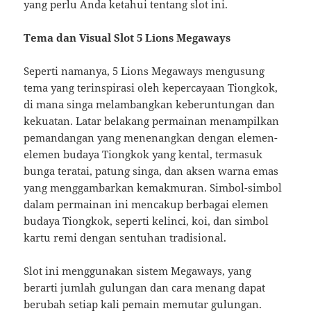
yang perlu Anda ketahui tentang slot ini.
Tema dan Visual Slot 5 Lions Megaways
Seperti namanya, 5 Lions Megaways mengusung
tema yang terinspirasi oleh kepercayaan Tiongkok,
di mana singa melambangkan keberuntungan dan
kekuatan. Latar belakang permainan menampilkan
pemandangan yang menenangkan dengan elemen-
elemen budaya Tiongkok yang kental, termasuk
bunga teratai, patung singa, dan aksen warna emas
yang menggambarkan kemakmuran. Simbol-simbol
dalam permainan ini mencakup berbagai elemen
budaya Tiongkok, seperti kelinci, koi, dan simbol
kartu remi dengan sentuhan tradisional.
Slot ini menggunakan sistem Megaways, yang
berarti jumlah gulungan dan cara menang dapat
berubah setiap kali pemain memutar gulungan.