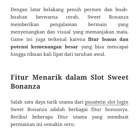
Dengan latar belakang penuh permen dan buah-
buahan berwarna cerah, Sweet Bonanza
memberikan pengalaman bermain yang
menyenangkan dan visual yang memanjakan mata.
Game ini juga terkenal karena
fitur bonus dan
potensi kemenangan besar
yang bisa mencapai
hingga ribuan kali lipat dari taruhan awal.
Fitur Menarik dalam Slot Sweet
Bonanza
Salah satu daya tarik utama dari
pusatwin slot login
Sweet Bonanza adalah berbagai fitur bonusnya.
Berikut beberapa fitur utama yang membuat
permainan ini semakin seru: