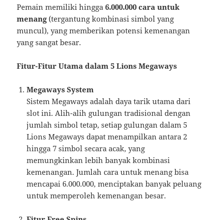
Pemain memiliki hingga
6.000.000 cara untuk
menang
(tergantung kombinasi simbol yang
muncul), yang memberikan potensi kemenangan
yang sangat besar.
Fitur-Fitur Utama dalam 5 Lions Megaways
Megaways System
Sistem Megaways adalah daya tarik utama dari
slot ini. Alih-alih gulungan tradisional dengan
jumlah simbol tetap, setiap gulungan dalam 5
Lions Megaways dapat menampilkan antara 2
hingga 7 simbol secara acak, yang
memungkinkan lebih banyak kombinasi
kemenangan. Jumlah cara untuk menang bisa
mencapai 6.000.000, menciptakan banyak peluang
untuk memperoleh kemenangan besar.
Fitur Free Spins