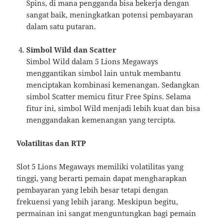
Spins, di mana pengganda bisa bekerja dengan
sangat baik, meningkatkan potensi pembayaran
dalam satu putaran.
Simbol Wild dan Scatter
Simbol Wild dalam 5 Lions Megaways
menggantikan simbol lain untuk membantu
menciptakan kombinasi kemenangan. Sedangkan
simbol Scatter memicu fitur Free Spins. Selama
fitur ini, simbol Wild menjadi lebih kuat dan bisa
menggandakan kemenangan yang tercipta.
Volatilitas dan RTP
Slot 5 Lions Megaways memiliki volatilitas yang
tinggi, yang berarti pemain dapat mengharapkan
pembayaran yang lebih besar tetapi dengan
frekuensi yang lebih jarang. Meskipun begitu,
permainan ini sangat menguntungkan bagi pemain