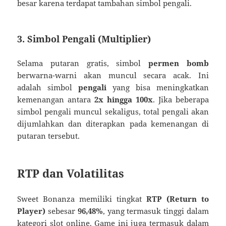
besar karena terdapat tambahan simbol pengali.
3. Simbol Pengali (Multiplier)
Selama putaran gratis, simbol
permen bomb
berwarna-warni akan muncul secara acak. Ini
adalah simbol
pengali
yang bisa meningkatkan
kemenangan antara
2x hingga 100x
. Jika beberapa
simbol pengali muncul sekaligus, total pengali akan
dijumlahkan dan diterapkan pada kemenangan di
putaran tersebut.
RTP dan Volatilitas
Sweet Bonanza memiliki tingkat
RTP (Return to
Player)
sebesar
96,48%
, yang termasuk tinggi dalam
kategori slot online. Game ini juga termasuk dalam