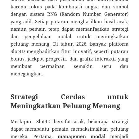
karena fokus pada kombinasi angka dan simbol
dengan sistem RNG (Random Number Generator)
yang adil. Setiap putaran menghasilkan hasil acak,
namun pemain tetap dapat memanfaatkan strategi
dan pengelolaan modal untuk meningkatkan
peluang menang. Di tahun 2026, banyak platform
Slot4D menghadirkan fitur inovatif, seperti putaran
bonus, jackpot progresif, dan grafik interaktif yang
membuat permainan semakin seru dan
menegangkan.
Strategi Cerdas untuk
Meningkatkan Peluang Menang
Meskipun Slot4D bersifat acak, beberapa strategi
dapat membantu pemain memaksimalkan peluang
mereka. Pertama,
manajemen modal
menjadi