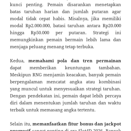
kunci penting. Pemain disarankan menetapkan
batas taruhan harian dan jumlah putaran agar
modal tidak cepat habis. Misalnya, jika memiliki
modal Rp2.000.000, batasi taruhan antara Rp20.000
hingga Rp50.000 per putaran. Strategi ini
memungkinkan pemain bermain lebih lama dan
menjaga peluang menang tetap terbuka.
Kedua,
memahami pola dan tren permainan
dapat memberikan keuntungan tambahan.
Meskipun RNG menjamin keacakan, banyak pemain
berpengalaman mencatat angka atau kombinasi
yang muncul untuk menyesuaikan strategi taruhan.
Dengan pendekatan ini, pemain dapat lebih percaya
diri dalam menentukan jumlah taruhan dan waktu
terbaik untuk memasang angka tertentu.
Selain itu,
memanfaatkan fitur bonus dan jackpot
progresif
sangat penting di era Slot4D 2026. Banyak