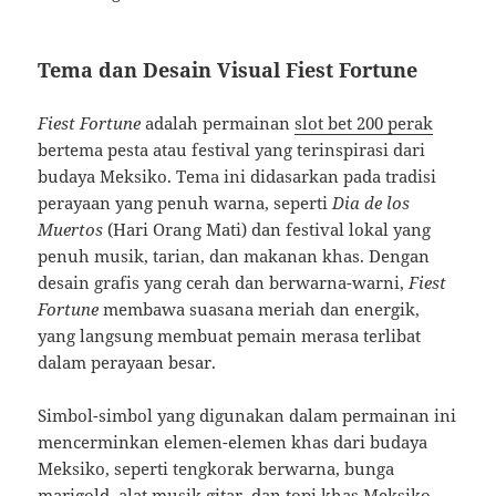
Tema dan Desain Visual Fiest Fortune
Fiest Fortune
adalah permainan
slot bet 200 perak
bertema pesta atau festival yang terinspirasi dari
budaya Meksiko. Tema ini didasarkan pada tradisi
perayaan yang penuh warna, seperti
Dia de los
Muertos
(Hari Orang Mati) dan festival lokal yang
penuh musik, tarian, dan makanan khas. Dengan
desain grafis yang cerah dan berwarna-warni,
Fiest
Fortune
membawa suasana meriah dan energik,
yang langsung membuat pemain merasa terlibat
dalam perayaan besar.
Simbol-simbol yang digunakan dalam permainan ini
mencerminkan elemen-elemen khas dari budaya
Meksiko, seperti tengkorak berwarna, bunga
marigold, alat musik gitar, dan topi khas Meksiko.