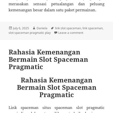
merasakan sensasi petualangan dan peluang
kemenangan besar dalam satu paket permainan.
Posted
Author
Tags
July 6, 2025
Daniela
link slot spaceman
,
link spaceman
,
on
on Spaceman Slot: S
slot spaceman pragmatic play
Leave a comment
Rahasia Kemenangan
Bermain Slot Spaceman
Pragmatic
Rahasia Kemenangan
Bermain Slot Spaceman
Pragmatic
Link spaceman situs spaceman slot pragmatic