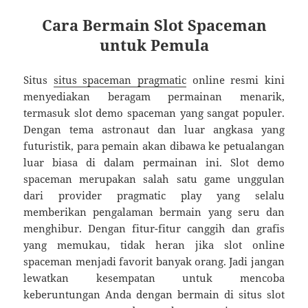
Cara Bermain Slot Spaceman
untuk Pemula
Situs
situs spaceman pragmatic
online resmi kini
menyediakan beragam permainan menarik,
termasuk slot demo spaceman yang sangat populer.
Dengan tema astronaut dan luar angkasa yang
futuristik, para pemain akan dibawa ke petualangan
luar biasa di dalam permainan ini. Slot demo
spaceman merupakan salah satu game unggulan
dari provider pragmatic play yang selalu
memberikan pengalaman bermain yang seru dan
menghibur. Dengan fitur-fitur canggih dan grafis
yang memukau, tidak heran jika slot online
spaceman menjadi favorit banyak orang. Jadi jangan
lewatkan kesempatan untuk mencoba
keberuntungan Anda dengan bermain di situs slot