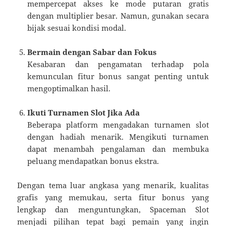
mempercepat akses ke mode putaran gratis
dengan multiplier besar. Namun, gunakan secara
bijak sesuai kondisi modal.
Bermain dengan Sabar dan Fokus
Kesabaran dan pengamatan terhadap pola
kemunculan fitur bonus sangat penting untuk
mengoptimalkan hasil.
Ikuti Turnamen Slot Jika Ada
Beberapa platform mengadakan turnamen slot
dengan hadiah menarik. Mengikuti turnamen
dapat menambah pengalaman dan membuka
peluang mendapatkan bonus ekstra.
Dengan tema luar angkasa yang menarik, kualitas
grafis yang memukau, serta fitur bonus yang
lengkap dan menguntungkan, Spaceman Slot
menjadi pilihan tepat bagi pemain yang ingin