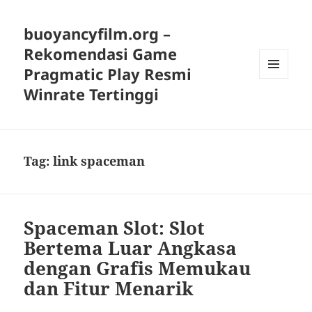
buoyancyfilm.org –
Rekomendasi Game
Pragmatic Play Resmi
MENU
Winrate Tertinggi
AND
WIDGETS
Tag:
link spaceman
Spaceman Slot: Slot
Bertema Luar Angkasa
dengan Grafis Memukau
dan Fitur Menarik