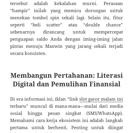
tersebut adalah kekalahan murni. Perasaan
“hampir” inilah yang memicu dorongan untuk
menekan tombol spin sekali lagi. Selain itu, fitur
seperti “beli scatter” atau “double chance”
sebenarnya dirancang untuk mempercepat
penguapan saldo Anda dengan iming-iming jalan
pintas menuju Maxwin yang jarang sekali terjadi
secara konsisten.
Membangun Pertahanan: Literasi
Digital dan Pemulihan Finansial
Di era informasi ini, iklan “link
slot gacor malam ini
terbaru” muncul di mana-mana—mulai dari media
sosial hingga pesan singkat (SMS/WhatsApp).
Memahami cara kerja ekosistem ini adalah langkah
pertama untuk berhenti. Penting untuk diingat