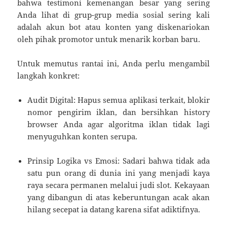
bahwa testimoni kemenangan besar yang sering
Anda lihat di grup-grup media sosial sering kali
adalah akun bot atau konten yang diskenariokan
oleh pihak promotor untuk menarik korban baru.
Untuk memutus rantai ini, Anda perlu mengambil
langkah konkret:
Audit Digital: Hapus semua aplikasi terkait, blokir
nomor pengirim iklan, dan bersihkan history
browser Anda agar algoritma iklan tidak lagi
menyuguhkan konten serupa.
Prinsip Logika vs Emosi: Sadari bahwa tidak ada
satu pun orang di dunia ini yang menjadi kaya
raya secara permanen melalui judi slot. Kekayaan
yang dibangun di atas keberuntungan acak akan
hilang secepat ia datang karena sifat adiktifnya.