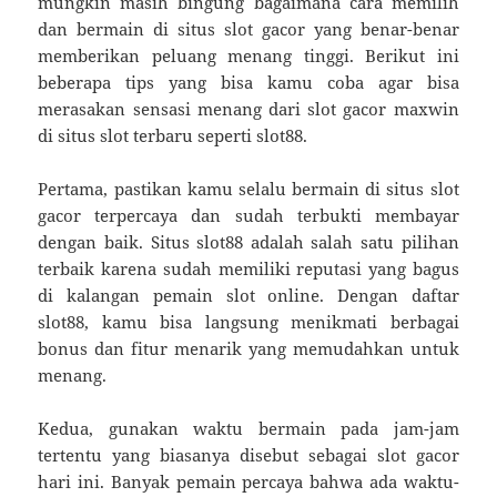
mungkin masih bingung bagaimana cara memilih
dan bermain di situs slot gacor yang benar-benar
memberikan peluang menang tinggi. Berikut ini
beberapa tips yang bisa kamu coba agar bisa
merasakan sensasi menang dari slot gacor maxwin
di situs slot terbaru seperti slot88.
Pertama, pastikan kamu selalu bermain di situs slot
gacor terpercaya dan sudah terbukti membayar
dengan baik. Situs slot88 adalah salah satu pilihan
terbaik karena sudah memiliki reputasi yang bagus
di kalangan pemain slot online. Dengan daftar
slot88, kamu bisa langsung menikmati berbagai
bonus dan fitur menarik yang memudahkan untuk
menang.
Kedua, gunakan waktu bermain pada jam-jam
tertentu yang biasanya disebut sebagai slot gacor
hari ini. Banyak pemain percaya bahwa ada waktu-