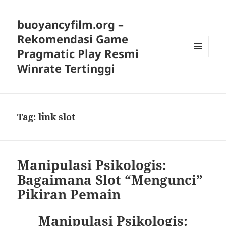
buoyancyfilm.org –
Rekomendasi Game
Pragmatic Play Resmi
MENU
Winrate Tertinggi
AND
WIDGETS
Tag:
link slot
Manipulasi Psikologis:
Bagaimana Slot “Mengunci”
Pikiran Pemain
Manipulasi Psikologis: