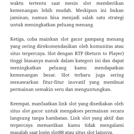
waktu tertentu saat mesin slot memberikan
kemenangan lebih mudah. Meskipun ini bukan
jaminan, namun bisa menjadi salah satu strategi
untuk meningkatkan peluang menang.
Ketiga, coba mainkan slot gacor gampang menang
yang sering direkomendasikan oleh komunitas atau
situs terpercaya. Slot dengan RTP (Return to Player)
tinggi biasanya masuk dalam kategori ini dan dapat
meningkatkan peluang kamu mendapatkan
kemenangan besar. Slot terbaru juga sering
menawarkan fitur-fitur inovatif yang membuat
permainan semakin seru dan menguntungkan.
Keempat, manfaatkan link slot yang disediakan oleh
situs slot gacor untuk mengakses permainan secara
langsung tanpa hambatan. Link slot yang aktif dan
terpercaya memastikan kamu tidak mengalami
masalah saat login slot88 atau situs slot lainnya.