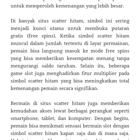
untuk memperoleh kemenangan yang lebih besar.
Di banyak situs scatter hitam, simbol ini sering
menjadi kunci utama untuk membuka putaran
gratis (free spins). Ketika simbol scatter hitam
muncul dalam jumlah tertentu di layar permainan,
pemain bisa langsung masuk ke mode free spins
yang bisa memberikan kesempatan menang tanpa
mengurangi saldo taruhan. Selain itu, beberapa
game slot juga menghadirkan fitur multiplier pada
simbol scatter hitam yang bisa meningkatkan total
kemenangan pemain secara signifikan.
Bermain di situs scatter hitam juga memberikan
kemudahan akses lewat berbagai perangkat seperti
smartphone, tablet, dan komputer. Dengan begitu,
pemain bisa menikmati sensasi bermain slot dengan
simbol scatter hitam kapan saja dan di mana saja.