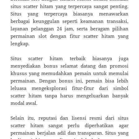
situs scatter hitam yang terpercaya sangat penting.
Situs yang terpercaya biasanya menawarkan
berbagai keunggulan seperti keamanan transaksi,
layanan pelanggan 24 jam, serta beragam pilihan
permainan slot dengan fitur scatter hitam yang
lengkap.
Situs scatter hitam terbaik biasanya juga
menyediakan bonus selamat datang dan promosi
khusus yang memudahkan pemain untuk memulai
permainan. Dengan bonus ini, pemain bisa lebih
leluasa mengeksplorasi fitur-fitur dari simbol
scatter hitam tanpa harus mengeluarkan banyak
modal awal.
Selain itu, reputasi dan lisensi resmi dari situs
scatter hitam sangat perlu diperhatikan agar
permainan berjalan adil dan transparan. Situs yang