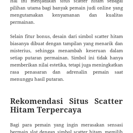
Hal ini menjadikan situs scatter hitam sebagai
pilihan utama bagi banyak pemain judi online yang
mengutamakan kenyamanan dan kualitas
permainan.
Selain fitur bonus, desain dari simbol scatter hitam
biasanya dibuat dengan tampilan yang menarik dan
misterius, sehingga menambah keseruan dalam
setiap putaran permainan. Simbol ini tidak hanya
memberikan nilai estetika, tetapi juga meningkatkan
rasa penasaran dan adrenalin pemain saat
menunggu hasil putaran.
Rekomendasi Situs Scatter
Hitam Terpercaya
Bagi para pemain yang ingin merasakan sensasi
bermain slot dengan simbol scatter hitam, memilih