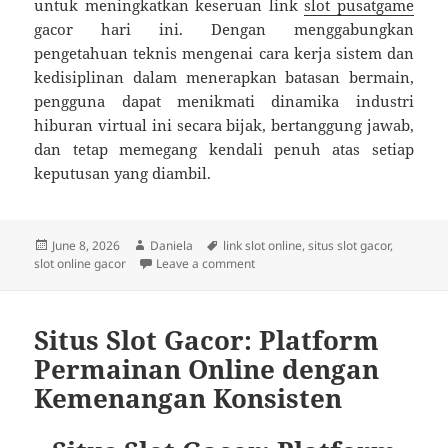
untuk meningkatkan keseruan link
slot pusatgame
gacor hari ini. Dengan menggabungkan
pengetahuan teknis mengenai cara kerja sistem dan
kedisiplinan dalam menerapkan batasan bermain,
pengguna dapat menikmati dinamika industri
hiburan virtual ini secara bijak, bertanggung jawab,
dan tetap memegang kendali penuh atas setiap
keputusan yang diambil.
Posted
Author
Tags
June 8, 2026
Daniela
link slot online
,
situs slot gacor
,
on
on Eksplorasi Tema Kreatif dan Da
slot online gacor
Leave a comment
Situs Slot Gacor: Platform
Permainan Online dengan
Kemenangan Konsisten