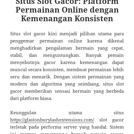
Situs Slot Gacor: Platform
Permainan Online dengan
Kemenangan Konsisten
Situs slot gacor kini menjadi pilihan utama para
penggemar permainan online karena dikenal
menghadirkan pengalaman bermain yang cepat,
stabil, dan menguntungkan. Banyak pemain
menyebutnya gacor karena kemenangan dapat
muncul secara konsisten, membuat permainan lebih
seru dan menarik. Dengan sistem permainan yang
modern dan algoritma yang seimbang, situs slot
gacor memberikan sensasi bermain yang berbeda
dari platform biasa.
Keunggulan utama situs
https://glastonburylashextensions.com/
slot gacor
terletak pada performa server yang handal. Sistem
ini mampu menampung banyak pemain secara