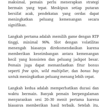
maksimal, pemain perlu menerapkan strategi
bermain yang tepat. Meskipun setiap putaran
bersifat acak, pendekatan yang cerdas dapat
meningkatkan peluang kemenangan secara
signifikan.
Langkah pertama adalah memilih game dengan RTP
tinggi, minimal 96%. Slot dengan volatilitas
menengah biasanya direkomendasikan karena
memberikan keseimbangan antara kemenangan
kecil yang konsisten dan peluang jackpot besar.
Pemain juga dapat memanfaatkan fitur bonus
seperti
free spin
,
wild multiplier
, dan
bonus buy
untuk meningkatkan peluang menang lebih cepat.
Langkah kedua adalah memperhatikan durasi dan
waktu bermain. Banyak pemain berpengalaman
menyarankan sesi 20–30 menit pertama karena
biasanya memberikan hasil terbaik. Setelah itu,