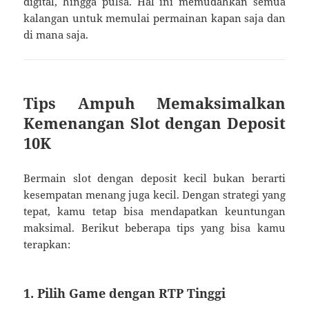
digital, hingga pulsa. Hal ini memudahkan semua
kalangan untuk memulai permainan kapan saja dan
di mana saja.
Tips Ampuh Memaksimalkan
Kemenangan Slot dengan Deposit
10K
Bermain slot dengan deposit kecil bukan berarti
kesempatan menang juga kecil. Dengan strategi yang
tepat, kamu tetap bisa mendapatkan keuntungan
maksimal. Berikut beberapa tips yang bisa kamu
terapkan:
1. Pilih Game dengan RTP Tinggi