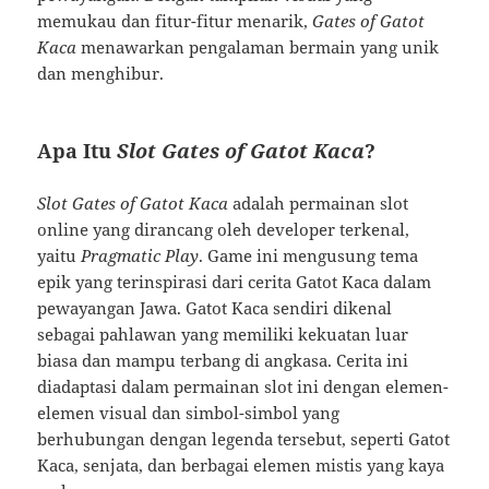
memukau dan fitur-fitur menarik,
Gates of Gatot
Kaca
menawarkan pengalaman bermain yang unik
dan menghibur.
Apa Itu
Slot Gates of Gatot Kaca
?
Slot Gates of Gatot Kaca
adalah permainan slot
online yang dirancang oleh developer terkenal,
yaitu
Pragmatic Play
. Game ini mengusung tema
epik yang terinspirasi dari cerita Gatot Kaca dalam
pewayangan Jawa. Gatot Kaca sendiri dikenal
sebagai pahlawan yang memiliki kekuatan luar
biasa dan mampu terbang di angkasa. Cerita ini
diadaptasi dalam permainan slot ini dengan elemen-
elemen visual dan simbol-simbol yang
berhubungan dengan legenda tersebut, seperti Gatot
Kaca, senjata, dan berbagai elemen mistis yang kaya