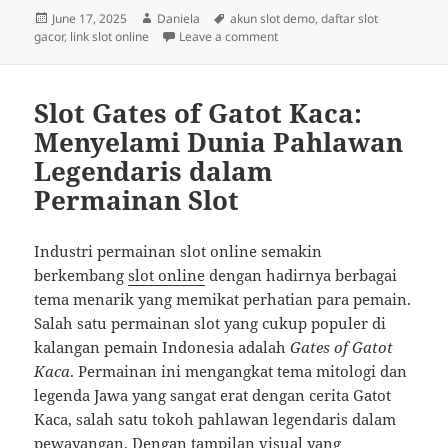
Posted
Author
Tags
June 17, 2025
Daniela
akun slot demo
,
daftar slot
on
on Mengapa Slot Deposit 10K M
gacor
,
link slot online
Leave a comment
Slot Gates of Gatot Kaca:
Menyelami Dunia Pahlawan
Legendaris dalam
Permainan Slot
Industri permainan slot online semakin
berkembang
slot online
dengan hadirnya berbagai
tema menarik yang memikat perhatian para pemain.
Salah satu permainan slot yang cukup populer di
kalangan pemain Indonesia adalah
Gates of Gatot
Kaca
. Permainan ini mengangkat tema mitologi dan
legenda Jawa yang sangat erat dengan cerita Gatot
Kaca, salah satu tokoh pahlawan legendaris dalam
pewayangan. Dengan tampilan visual yang