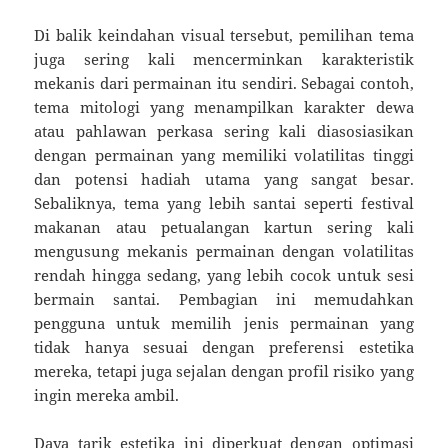
Di balik keindahan visual tersebut, pemilihan tema
juga sering kali mencerminkan karakteristik
mekanis dari permainan itu sendiri. Sebagai contoh,
tema mitologi yang menampilkan karakter dewa
atau pahlawan perkasa sering kali diasosiasikan
dengan permainan yang memiliki volatilitas tinggi
dan potensi hadiah utama yang sangat besar.
Sebaliknya, tema yang lebih santai seperti festival
makanan atau petualangan kartun sering kali
mengusung mekanis permainan dengan volatilitas
rendah hingga sedang, yang lebih cocok untuk sesi
bermain santai. Pembagian ini memudahkan
pengguna untuk memilih jenis permainan yang
tidak hanya sesuai dengan preferensi estetika
mereka, tetapi juga sejalan dengan profil risiko yang
ingin mereka ambil.
Daya tarik estetika ini diperkuat dengan optimasi