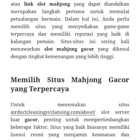
atau
link slot mahjong
yang dapat diandalkan
merupakan langkah pertama untuk memulai
petualangan bermain. Dalam hal ini, Anda perlu
memilih situs yang menyediakan game-game
terpercaya dan memiliki reputasi yang baik di
kalangan pemain. Situs-situs ini sering kali
menawarkan
slot mahjong gacor
yang dikenal
dengan tingkat kemenangan yang lebih tinggi.
Memilih Situs Mahjong Gacor
yang Terpercaya
Untuk menemukan situs
airductcleaningsvclansing.com/about/
slot server
luar
gacor
, penting untuk mempertimbangkan
beberapa faktor. Situs yang baik biasanya memiliki
lisensi resmi yang menjamin keamanan dan