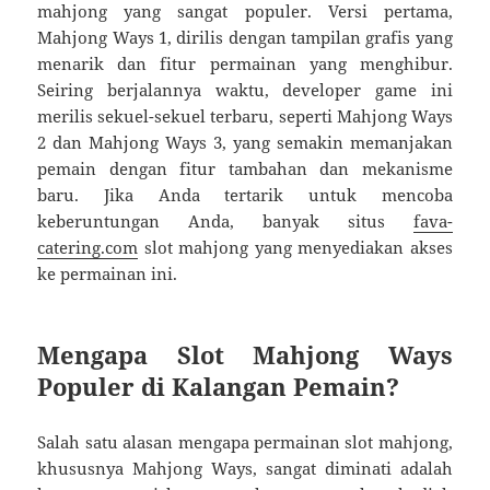
mahjong yang sangat populer. Versi pertama,
Mahjong Ways 1, dirilis dengan tampilan grafis yang
menarik dan fitur permainan yang menghibur.
Seiring berjalannya waktu, developer game ini
merilis sekuel-sekuel terbaru, seperti Mahjong Ways
2 dan Mahjong Ways 3, yang semakin memanjakan
pemain dengan fitur tambahan dan mekanisme
baru. Jika Anda tertarik untuk mencoba
keberuntungan Anda, banyak situs
fava-
catering.com
slot mahjong yang menyediakan akses
ke permainan ini.
Mengapa Slot Mahjong Ways
Populer di Kalangan Pemain?
Salah satu alasan mengapa permainan slot mahjong,
khususnya Mahjong Ways, sangat diminati adalah