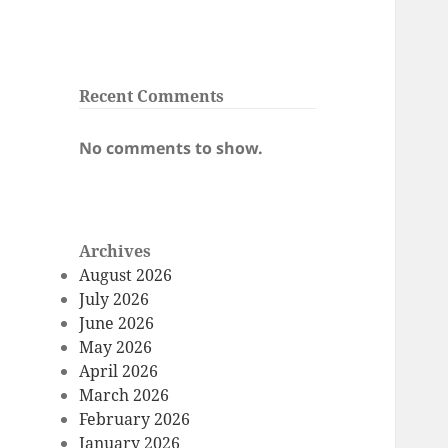
Recent Comments
No comments to show.
Archives
August 2026
July 2026
June 2026
May 2026
April 2026
March 2026
February 2026
January 2026