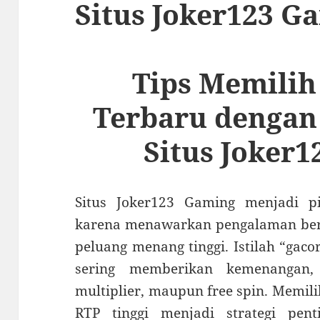
Situs Joker123 G
Tips Memilih
Terbaru dengan 
Situs Joker
Situs Joker123 Gaming menjadi p
karena menawarkan pengalaman berm
peluang menang tinggi. Istilah “gac
sering memberikan kemenangan, 
multiplier, maupun free spin. Memil
RTP tinggi menjadi strategi pen