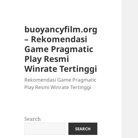
buoyancyfilm.org
– Rekomendasi
Game Pragmatic
Play Resmi
Winrate Tertinggi
Rekomendasi Game Pragmatic
Play Resmi Winrate Tertinggi
Search
SEARCH