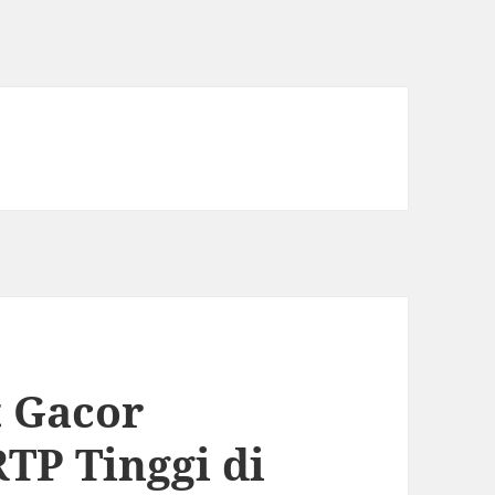
t Gacor
TP Tinggi di