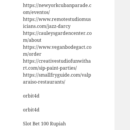
https://newyorkcubanparade.c
om/eventos/
https://www.remotestudiomus
icians.com/jazz-darcy
https://cauleysgardencenter.co
m/about
https://www.veganbodegact.co
m/order
https://creativestudiofunwitha
rt.com/sip-paint-parties/
https://smallfryguide.com/valp
araiso-restaurants/
orbit4d
orbit4d
Slot Bet 100 Rupiah