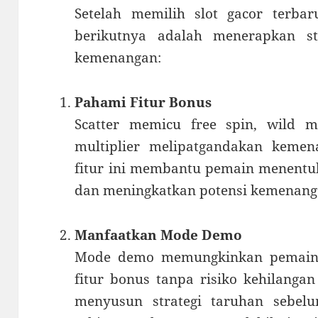
Setelah memilih slot gacor terbar
berikutnya adalah menerapkan s
kemenangan:
Pahami Fitur Bonus
Scatter memicu free spin, wild m
multiplier melipatgandakan kemen
fitur ini membantu pemain menentuk
dan meningkatkan potensi kemenang
Manfaatkan Mode Demo
Mode demo memungkinkan pemain 
fitur bonus tanpa risiko kehilanga
menyusun strategi taruhan sebel