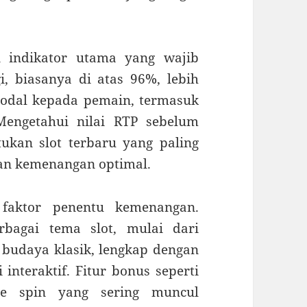
n indikator utama yang wajib
i, biasanya di atas 96%, lebih
odal kepada pemain, termasuk
Mengetahui nilai RTP sebelum
kan slot terbaru yang paling
an kemenangan optimal.
 faktor penentu kemenangan.
bagai tema slot, mulai dari
 budaya klasik, lengkap dengan
 interaktif. Fitur bonus seperti
free spin yang sering muncul