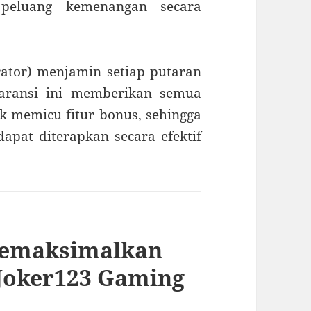
peluang kemenangan secara
tor) menjamin setiap putaran
paransi ini memberikan semua
 memicu fitur bonus, sehingga
dapat diterapkan secara efektif
 Memaksimalkan
 Joker123 Gaming