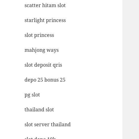
scatter hitam slot
starlight princess
slot princess
mahjong ways
slot deposit qris
depo 25 bonus 25
pg slot
thailand slot
slot server thailand