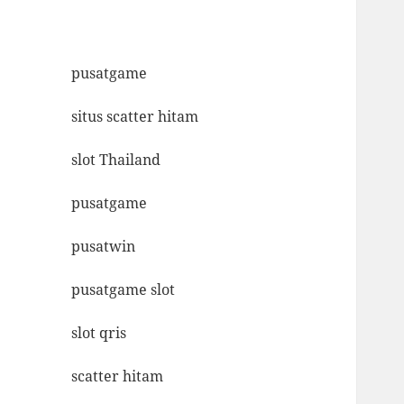
pusatgame
situs scatter hitam
slot Thailand
pusatgame
pusatwin
pusatgame slot
slot qris
scatter hitam