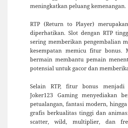
meningkatkan peluang kemenangan.
RTP (Return to Player) merupaka
diperhatikan. Slot dengan RTP tingg
sering memberikan pengembalian m
kesempatan memicu fitur bonus. 
bermain membantu pemain menentu
potensial untuk gacor dan memberik
Selain RTP, fitur bonus menjadi
Joker123 Gaming menyediakan ber
petualangan, fantasi modern, hingga
grafis berkualitas tinggi dan animasi
scatter, wild, multiplier, dan 