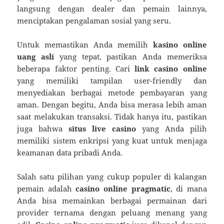
langsung dengan dealer dan pemain lainnya,
menciptakan pengalaman sosial yang seru.
Untuk memastikan Anda memilih
kasino online
uang asli
yang tepat, pastikan Anda memeriksa
beberapa faktor penting. Cari
link casino online
yang memiliki tampilan user-friendly dan
menyediakan berbagai metode pembayaran yang
aman. Dengan begitu, Anda bisa merasa lebih aman
saat melakukan transaksi. Tidak hanya itu, pastikan
juga bahwa
situs live casino
yang Anda pilih
memiliki sistem enkripsi yang kuat untuk menjaga
keamanan data pribadi Anda.
Salah satu pilihan yang cukup populer di kalangan
pemain adalah
casino online pragmatic
, di mana
Anda bisa memainkan berbagai permainan dari
provider ternama dengan peluang menang yang