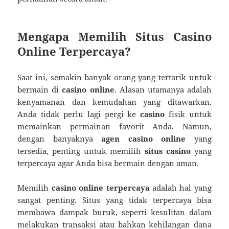
Mengapa Memilih Situs Casino
Online Terpercaya?
Saat ini, semakin banyak orang yang tertarik untuk
bermain di
casino online
. Alasan utamanya adalah
kenyamanan dan kemudahan yang ditawarkan.
Anda tidak perlu lagi pergi ke
casino
fisik untuk
memainkan permainan favorit Anda. Namun,
dengan banyaknya
agen casino online
yang
tersedia, penting untuk memilih
situs casino
yang
terpercaya agar Anda bisa bermain dengan aman.
Memilih
casino online terpercaya
adalah hal yang
sangat penting. Situs yang tidak terpercaya bisa
membawa dampak buruk, seperti kesulitan dalam
melakukan transaksi atau bahkan kehilangan dana