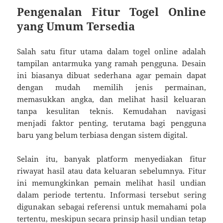
Pengenalan Fitur Togel Online
yang Umum Tersedia
Salah satu fitur utama dalam togel online adalah
tampilan antarmuka yang ramah pengguna. Desain
ini biasanya dibuat sederhana agar pemain dapat
dengan mudah memilih jenis permainan,
memasukkan angka, dan melihat hasil keluaran
tanpa kesulitan teknis. Kemudahan navigasi
menjadi faktor penting, terutama bagi pengguna
baru yang belum terbiasa dengan sistem digital.
Selain itu, banyak platform menyediakan fitur
riwayat hasil atau data keluaran sebelumnya. Fitur
ini memungkinkan pemain melihat hasil undian
dalam periode tertentu. Informasi tersebut sering
digunakan sebagai referensi untuk memahami pola
tertentu, meskipun secara prinsip hasil undian tetap