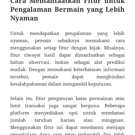
Cara Memanfaatkan Fitur untuk
Pengalaman Bermain yang Lebih
Nyaman
Untuk mendapatkan pengalaman yang lebih
nyaman, pemain sebaiknya memahami cara
menggunakan setiap fitur dengan bijak. Misalnya,
fitur riwayat hasil dapat dimanfaatkan sebagai
bahan observasi, bukan sebagai alat prediksi
mutlak. Dengan memahami keterbatasan informasi
tersebut, pemain dapat menghindari
kesalahpahaman dalam mengambil keputusan.
Selain itu, fitur pengaturan batas permainan atau
limit transaksi juga sangat berguna. Beberapa
platform menyediakan opsi untuk membatasi
jumlah taruhan harian atau mingguan.
Menggunakan fitur ini dapat membantu menjaga
pengelolaan dana agar tetap terkendali dan tidak