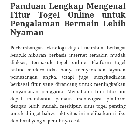
Panduan Lengkap Mengenal
Fitur Togel Online untuk
Pengalaman Bermain Lebih
Nyaman
Perkembangan teknologi digital membuat berbagai
bentuk hiburan berbasis internet semakin mudah
diakses, termasuk togel online. Platform togel
online modern tidak hanya menyediakan layanan
pemasangan angka, tetapi juga menghadirkan
berbagai fitur yang dirancang untuk meningkatkan
kenyamanan pengguna. Memahami fitur-fitur ini
dapat membantu pemain menavigasi platform
dengan lebih mudah, meskipun
situs togel
penting
untuk diingat bahwa aktivitas ini melibatkan risiko
dan hasil yang sepenuhnya acak.