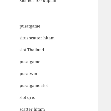
Slot Bet 100 Rupiah
pusatgame
situs scatter hitam
slot Thailand
pusatgame
pusatwin
pusatgame slot
slot qris
scatter hitam