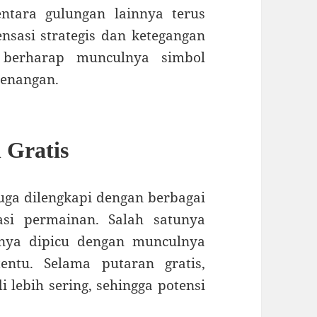
entara gulungan lainnya terus
nsasi strategis dan ketegangan
t berharap munculnya simbol
menangan.
 Gratis
juga dilengkapi dengan berbagai
si permainan. Salah satunya
anya dipicu dengan munculnya
entu. Selama putaran gratis,
 lebih sering, sehingga potensi