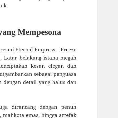
nik.
 yang Mempesona
 resmi
Eternal Empress – Freeze
a. Latar belakang istana megah
nciptakan kesan elegan dan
s digambarkan sebagai penguasa
 dengan detail yang halus dan
juga dirancang dengan penuh
, mahkota emas, hingga artefak