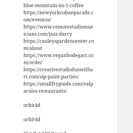
blue-mountain-no-1-coffee
https://newyorkcubanparade.c
om/eventos/
https://www.remotestudiomus
icians.com/jazz-darcy
https://cauleysgardencenter.co
m/about
https://www.veganbodegact.co
m/order
https://creativestudiofunwitha
rt.com/sip-paint-parties/
https://smallfryguide.com/valp
araiso-restaurants/
orbit4d
orbit4d