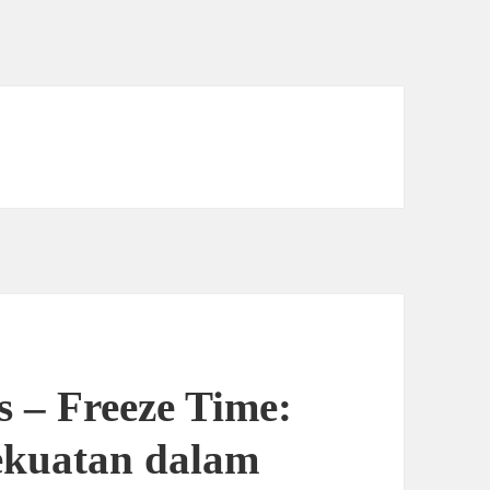
s – Freeze Time:
kuatan dalam