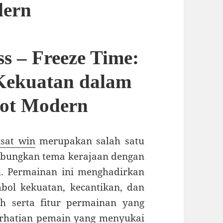
dern
s – Freeze Time:
Kekuatan dalam
lot Modern
sat win
merupakan salah satu
bungkan tema kerajaan dengan
. Permainan ini menghadirkan
bol kekuatan, kecantikan, dan
h serta fitur permainan yang
 perhatian pemain yang menyukai