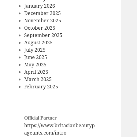
January 2026
December 2025
November 2025
October 2025
September 2025
August 2025
July 2025
June 2025
May 2025
April 2025
March 2025
February 2025
Official Partner
https://www.britasianbeautyp
ageants.com/intro