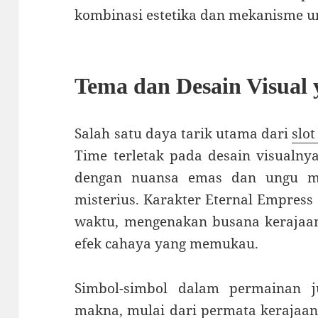
kombinasi estetika dan mekanisme u
Tema dan Desain Visual
Salah satu daya tarik utama dari
slot
Time terletak pada desain visualny
dengan nuansa emas dan ungu me
misterius. Karakter Eternal Empres
waktu, mengenakan busana kerajaan
efek cahaya yang memukau.
Simbol-simbol dalam permainan 
makna, mulai dari permata kerajaan