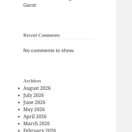
Gacor
Recent Comments
No comments to show.
Archives
August 2026
July 2026
June 2026
May 2026
April 2026
March 2026
February 2026