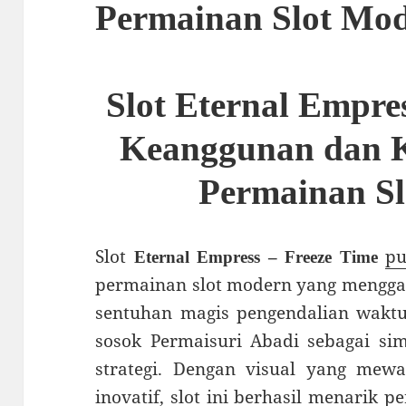
Permainan Slot Mo
Slot Eternal Empres
Keanggunan dan 
Permainan S
Slot
pu
Eternal Empress – Freeze Time
permainan slot modern yang mengga
sentuhan magis pengendalian waktu
sosok Permaisuri Abadi sebagai sim
strategi. Dengan visual yang mewa
inovatif, slot ini berhasil menarik