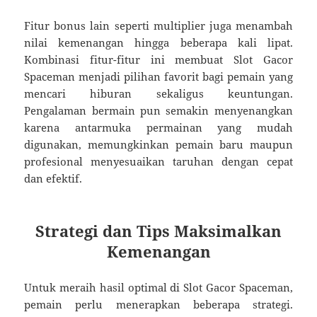
Fitur bonus lain seperti multiplier juga menambah
nilai kemenangan hingga beberapa kali lipat.
Kombinasi fitur-fitur ini membuat Slot Gacor
Spaceman menjadi pilihan favorit bagi pemain yang
mencari hiburan sekaligus keuntungan.
Pengalaman bermain pun semakin menyenangkan
karena antarmuka permainan yang mudah
digunakan, memungkinkan pemain baru maupun
profesional menyesuaikan taruhan dengan cepat
dan efektif.
Strategi dan Tips Maksimalkan
Kemenangan
Untuk meraih hasil optimal di Slot Gacor Spaceman,
pemain perlu menerapkan beberapa strategi.