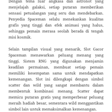
Dengan tema luar angkasa dan astronot yang
menjelajah galaksi, setiap putaran memberikan
sensasi petualangan yang seru dan mendebarkan.
Penyedia Spaceman selalu menekankan kualitas
grafis yang tinggi dan efek animasi yang halus,
sehingga pemain merasa seolah berada di tengah
misi kosmik.
Selain tampilan visual yang menarik, Slot Gacor
Spaceman menawarkan peluang menang yang
tinggi. Sistem RNG yang digunakan menjamin
keadilan permainan, membuat setiap pemain
memiliki kesempatan sama untuk mendapatkan
kemenangan. Slot ini dilengkapi dengan simbol
scatter dan wild yang sangat membantu dalam
membentuk kombinasi menang. Scatter dapat
memicu putaran gratis yang memperbesar peluang
meraih hadiah besar, sementara wild menggantikan
simbol lain untuk memaksimalkan kemenangan.