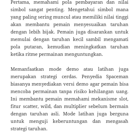
Pertama, memahami pola pembayaran dan nilai
simbol sangat penting. Mengetahui simbol mana
yang paling sering muncul atau memiliki nilai tinggi
akan membantu pemain menyesuaikan taruhan
dengan lebih bijak. Pemain juga disarankan untuk
memulai dengan taruhan kecil sambil mengamati
pola putaran, kemudian meningkatkan taruhan
ketika ritme permainan menguntungkan.
Memanfaatkan mode demo atau latihan juga
merupakan strategi cerdas. Penyedia Spaceman
biasanya menyediakan versi demo agar pemain bisa
mencoba permainan tanpa risiko kehilangan uang.
Ini membantu pemain memahami mekanisme slot,
fitur scatter, wild, dan multiplier sebelum bermain
dengan taruhan asli. Mode latihan juga berguna
untuk menguji keberuntungan dan mengasah
strategi taruhan.