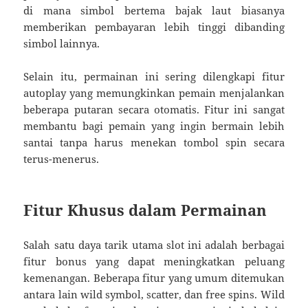
di mana simbol bertema bajak laut biasanya
memberikan pembayaran lebih tinggi dibanding
simbol lainnya.
Selain itu, permainan ini sering dilengkapi fitur
autoplay yang memungkinkan pemain menjalankan
beberapa putaran secara otomatis. Fitur ini sangat
membantu bagi pemain yang ingin bermain lebih
santai tanpa harus menekan tombol spin secara
terus-menerus.
Fitur Khusus dalam Permainan
Salah satu daya tarik utama slot ini adalah berbagai
fitur bonus yang dapat meningkatkan peluang
kemenangan. Beberapa fitur yang umum ditemukan
antara lain wild symbol, scatter, dan free spins. Wild