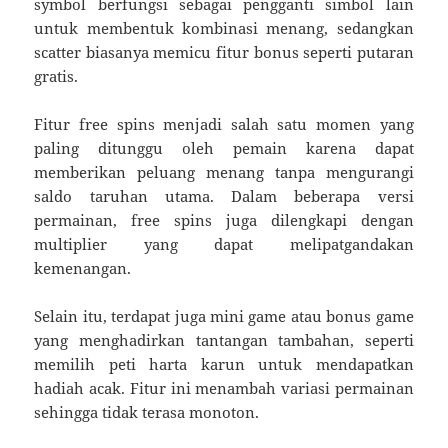
symbol berfungsi sebagai pengganti simbol lain
untuk membentuk kombinasi menang, sedangkan
scatter biasanya memicu fitur bonus seperti putaran
gratis.
Fitur free spins menjadi salah satu momen yang
paling ditunggu oleh pemain karena dapat
memberikan peluang menang tanpa mengurangi
saldo taruhan utama. Dalam beberapa versi
permainan, free spins juga dilengkapi dengan
multiplier yang dapat melipatgandakan
kemenangan.
Selain itu, terdapat juga mini game atau bonus game
yang menghadirkan tantangan tambahan, seperti
memilih peti harta karun untuk mendapatkan
hadiah acak. Fitur ini menambah variasi permainan
sehingga tidak terasa monoton.