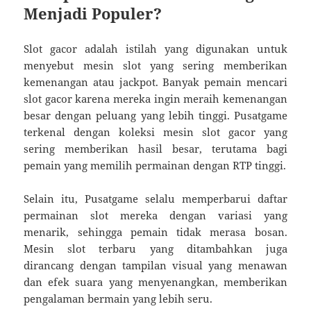
Menjadi Populer?
Slot gacor adalah istilah yang digunakan untuk
menyebut mesin slot yang sering memberikan
kemenangan atau jackpot. Banyak pemain mencari
slot gacor karena mereka ingin meraih kemenangan
besar dengan peluang yang lebih tinggi. Pusatgame
terkenal dengan koleksi mesin slot gacor yang
sering memberikan hasil besar, terutama bagi
pemain yang memilih permainan dengan RTP tinggi.
Selain itu, Pusatgame selalu memperbarui daftar
permainan slot mereka dengan variasi yang
menarik, sehingga pemain tidak merasa bosan.
Mesin slot terbaru yang ditambahkan juga
dirancang dengan tampilan visual yang menawan
dan efek suara yang menyenangkan, memberikan
pengalaman bermain yang lebih seru.