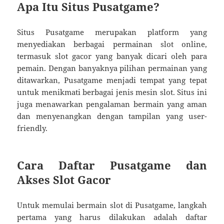
Apa Itu Situs Pusatgame?
Situs Pusatgame merupakan platform yang
menyediakan berbagai permainan slot online,
termasuk slot gacor yang banyak dicari oleh para
pemain. Dengan banyaknya pilihan permainan yang
ditawarkan, Pusatgame menjadi tempat yang tepat
untuk menikmati berbagai jenis mesin slot. Situs ini
juga menawarkan pengalaman bermain yang aman
dan menyenangkan dengan tampilan yang user-
friendly.
Cara Daftar Pusatgame dan
Akses Slot Gacor
Untuk memulai bermain slot di Pusatgame, langkah
pertama yang harus dilakukan adalah daftar