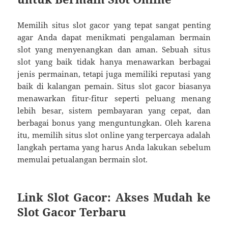
Memilih situs slot gacor yang tepat sangat penting
agar Anda dapat menikmati pengalaman bermain
slot yang menyenangkan dan aman. Sebuah situs
slot yang baik tidak hanya menawarkan berbagai
jenis permainan, tetapi juga memiliki reputasi yang
baik di kalangan pemain. Situs slot gacor biasanya
menawarkan fitur-fitur seperti peluang menang
lebih besar, sistem pembayaran yang cepat, dan
berbagai bonus yang menguntungkan. Oleh karena
itu, memilih situs slot online yang terpercaya adalah
langkah pertama yang harus Anda lakukan sebelum
memulai petualangan bermain slot.
Link Slot Gacor: Akses Mudah ke
Slot Gacor Terbaru