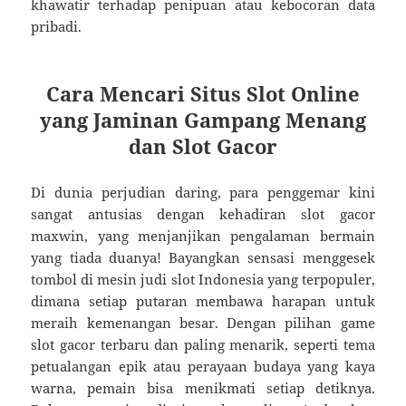
khawatir terhadap penipuan atau kebocoran data
pribadi.
Cara Mencari Situs Slot Online
yang Jaminan Gampang Menang
dan Slot Gacor
Di dunia perjudian daring, para penggemar kini
sangat antusias dengan kehadiran slot gacor
maxwin, yang menjanjikan pengalaman bermain
yang tiada duanya! Bayangkan sensasi menggesek
tombol di mesin judi slot Indonesia yang terpopuler,
dimana setiap putaran membawa harapan untuk
meraih kemenangan besar. Dengan pilihan game
slot gacor terbaru dan paling menarik, seperti tema
petualangan epik atau perayaan budaya yang kaya
warna, pemain bisa menikmati setiap detiknya.