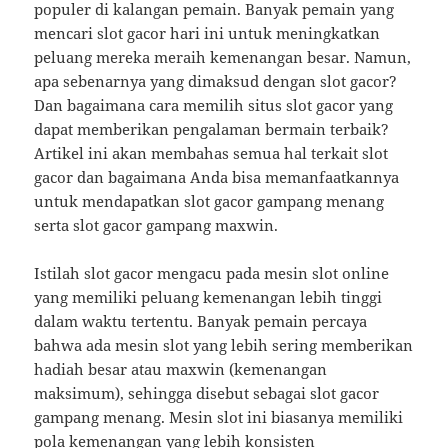
populer di kalangan pemain. Banyak pemain yang
mencari slot gacor hari ini untuk meningkatkan
peluang mereka meraih kemenangan besar. Namun,
apa sebenarnya yang dimaksud dengan slot gacor?
Dan bagaimana cara memilih situs slot gacor yang
dapat memberikan pengalaman bermain terbaik?
Artikel ini akan membahas semua hal terkait slot
gacor dan bagaimana Anda bisa memanfaatkannya
untuk mendapatkan slot gacor gampang menang
serta slot gacor gampang maxwin.
Istilah slot gacor mengacu pada mesin slot online
yang memiliki peluang kemenangan lebih tinggi
dalam waktu tertentu. Banyak pemain percaya
bahwa ada mesin slot yang lebih sering memberikan
hadiah besar atau maxwin (kemenangan
maksimum), sehingga disebut sebagai slot gacor
gampang menang. Mesin slot ini biasanya memiliki
pola kemenangan yang lebih konsisten