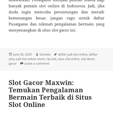
banyak pemain slot online di Indonesia. Jadi, jika
Anda ingin mencoba peruntungan dan meraih
kemenangan besar, jangan ragu untuk daftar
Pusatgame dan nikmati pengalaman bermain yang
menyenangkan di situs slot gacor ini.
Posted
Author
Tags
June 30, 2025
Daniela
daftar judi slot online
,
daftar
on
situs judi slot online resmi
,
rtp slot
,
situs slot online
,
slot demo
on Situs Slot Gacor: Panduan Lengkap Daftar
gacor
Leave a comment
Slot Gacor Maxwin:
Temukan Pengalaman
Bermain Terbaik di Situs
Slot Online