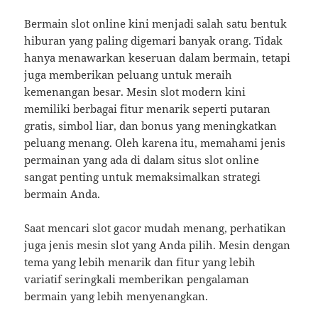
Bermain slot online kini menjadi salah satu bentuk
hiburan yang paling digemari banyak orang. Tidak
hanya menawarkan keseruan dalam bermain, tetapi
juga memberikan peluang untuk meraih
kemenangan besar. Mesin slot modern kini
memiliki berbagai fitur menarik seperti putaran
gratis, simbol liar, dan bonus yang meningkatkan
peluang menang. Oleh karena itu, memahami jenis
permainan yang ada di dalam situs slot online
sangat penting untuk memaksimalkan strategi
bermain Anda.
Saat mencari slot gacor mudah menang, perhatikan
juga jenis mesin slot yang Anda pilih. Mesin dengan
tema yang lebih menarik dan fitur yang lebih
variatif seringkali memberikan pengalaman
bermain yang lebih menyenangkan.