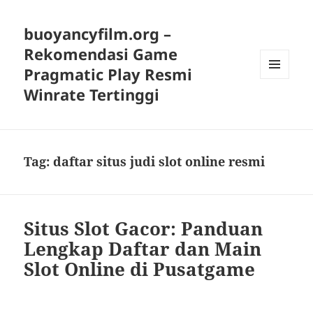
buoyancyfilm.org –
Rekomendasi Game
Pragmatic Play Resmi
MENU
Winrate Tertinggi
AND
WIDGETS
Tag:
daftar situs judi slot online resmi
Situs Slot Gacor: Panduan
Lengkap Daftar dan Main
Slot Online di Pusatgame