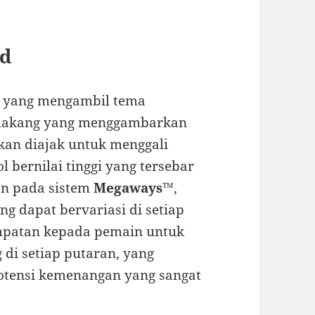
ld
o yang mengambil tema
elakang yang menggambarkan
kan diajak untuk menggali
 bernilai tinggi yang tersebar
an pada sistem
Megaways™
,
g dapat bervariasi di setiap
patan kepada pemain untuk
 di setiap putaran, yang
tensi kemenangan yang sangat