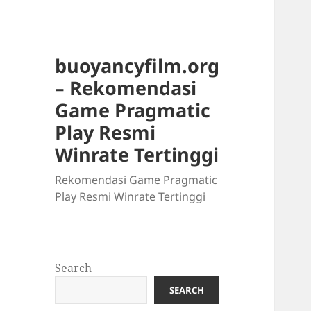
buoyancyfilm.org
– Rekomendasi
Game Pragmatic
Play Resmi
Winrate Tertinggi
Rekomendasi Game Pragmatic
Play Resmi Winrate Tertinggi
Search
SEARCH