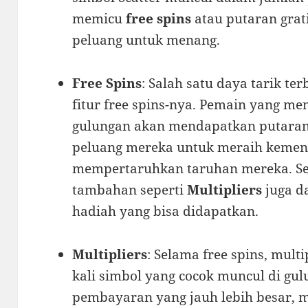
memicu
free spins
atau putaran grat
peluang untuk menang.
Free Spins
: Salah satu daya tarik te
fitur free spins-nya. Pemain yang me
gulungan akan mendapatkan putaran
peluang mereka untuk meraih kemen
mempertaruhkan taruhan mereka. Sela
tambahan seperti
Multipliers
juga d
hadiah yang bisa didapatkan.
Multipliers
: Selama free spins, mult
kali simbol yang cocok muncul di gu
pembayaran yang jauh lebih besar, 