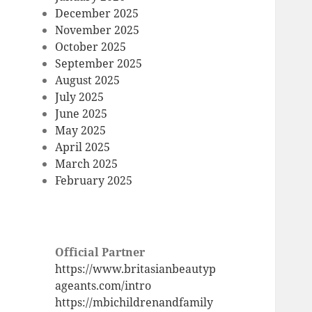
December 2025
November 2025
October 2025
September 2025
August 2025
July 2025
June 2025
May 2025
April 2025
March 2025
February 2025
Official Partner
https://www.britasianbeautyp
ageants.com/intro
https://mbichildrenandfamily