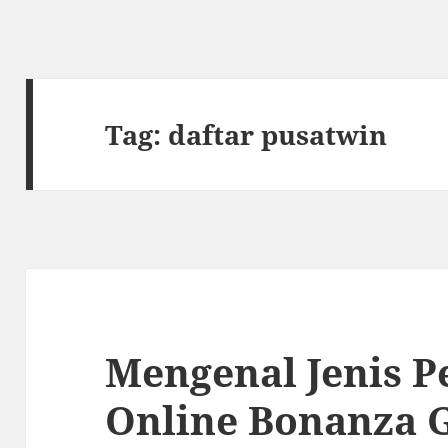
Tag:
daftar pusatwin
Mengenal Jenis P
Online Bonanza 