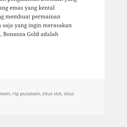
bang emas yang kental
ng membuat permainan
a saja yang ingin merasakan
a, Bonanza Gold adalah
atwin
,
rtp pusatwin
,
situs slot
,
situs
 Mengenal Jenis Permainan Slot Online Bonanza Gold