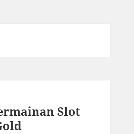
ermainan Slot
Gold