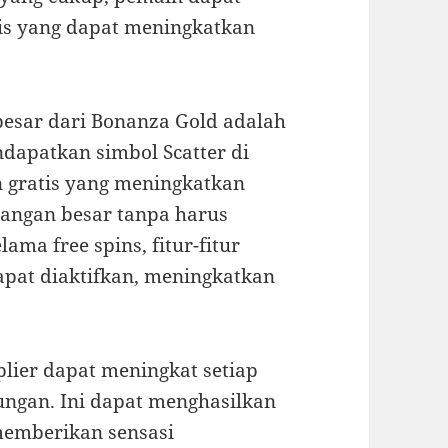
is yang dapat meningkatkan
rbesar dari Bonanza Gold adalah
ndapatkan simbol Scatter di
 gratis yang meningkatkan
angan besar tanpa harus
ma free spins, fitur-fitur
apat diaktifkan, meningkatkan
iplier dapat meningkat setiap
lungan. Ini dapat menghasilkan
memberikan sensasi