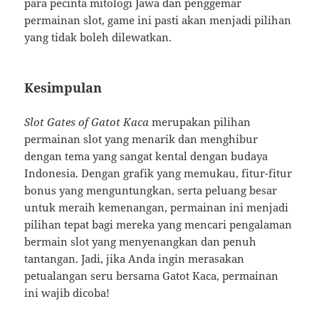
para pecinta mitologi Jawa dan penggemar
permainan slot, game ini pasti akan menjadi pilihan
yang tidak boleh dilewatkan.
Kesimpulan
Slot Gates of Gatot Kaca
merupakan pilihan
permainan slot yang menarik dan menghibur
dengan tema yang sangat kental dengan budaya
Indonesia. Dengan grafik yang memukau, fitur-fitur
bonus yang menguntungkan, serta peluang besar
untuk meraih kemenangan, permainan ini menjadi
pilihan tepat bagi mereka yang mencari pengalaman
bermain slot yang menyenangkan dan penuh
tantangan. Jadi, jika Anda ingin merasakan
petualangan seru bersama Gatot Kaca, permainan
ini wajib dicoba!