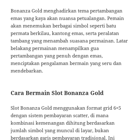
Bonanza Gold menghadirkan tema pertambangan
emas yang kaya akan nuansa petualangan. Pemain
akan menemukan berbagai simbol seperti batu
permata berkilau, kantong emas, serta peralatan
tambang yang menambah suasana permainan. Latar
belakang permainan menampilkan gua
pertambangan yang penuh dengan emas,
menciptakan pengalaman bermain yang seru dan
mendebarkan.
Cara Bermain Slot Bonanza Gold
Slot Bonanza Gold menggunakan format grid 6×5
dengan sistem pembayaran scatter, di mana
kombinasi kemenangan dihitung berdasarkan
jumlah simbol yang muncul di layar, bukan
berdasarkan garis pembayaran tradisional. Ini