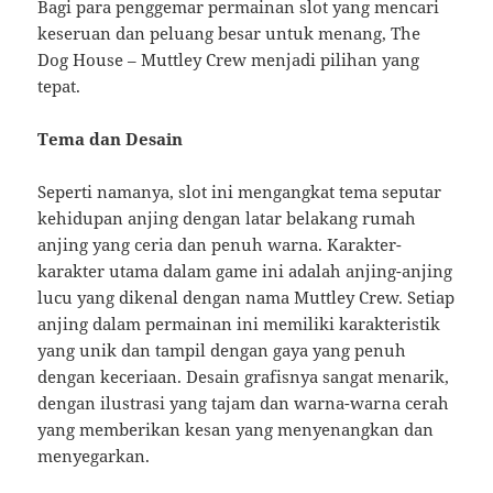
Bagi para penggemar permainan slot yang mencari
keseruan dan peluang besar untuk menang, The
Dog House – Muttley Crew menjadi pilihan yang
tepat.
Tema dan Desain
Seperti namanya, slot ini mengangkat tema seputar
kehidupan anjing dengan latar belakang rumah
anjing yang ceria dan penuh warna. Karakter-
karakter utama dalam game ini adalah anjing-anjing
lucu yang dikenal dengan nama Muttley Crew. Setiap
anjing dalam permainan ini memiliki karakteristik
yang unik dan tampil dengan gaya yang penuh
dengan keceriaan. Desain grafisnya sangat menarik,
dengan ilustrasi yang tajam dan warna-warna cerah
yang memberikan kesan yang menyenangkan dan
menyegarkan.