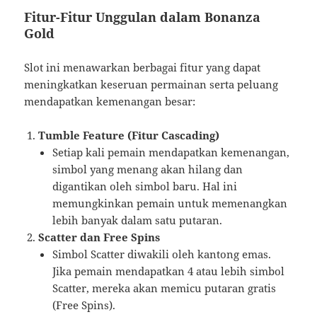
Fitur-Fitur Unggulan dalam Bonanza
Gold
Slot ini menawarkan berbagai fitur yang dapat
meningkatkan keseruan permainan serta peluang
mendapatkan kemenangan besar:
Tumble Feature (Fitur Cascading)
Setiap kali pemain mendapatkan kemenangan,
simbol yang menang akan hilang dan
digantikan oleh simbol baru. Hal ini
memungkinkan pemain untuk memenangkan
lebih banyak dalam satu putaran.
Scatter dan Free Spins
Simbol Scatter diwakili oleh kantong emas.
Jika pemain mendapatkan 4 atau lebih simbol
Scatter, mereka akan memicu putaran gratis
(Free Spins).