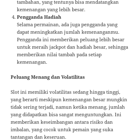
tambahan, yang tentunya bisa mendatangkan
kemenangan yang lebih besar.
Pengganda Hadiah
Selama permainan, ada juga pengganda yang
dapat meningkatkan jumlah kemenanganmu.
Pengganda ini memberikan peluang lebih besar
untuk meraih jackpot dan hadiah besar, sehingga
memberikan nilai tambah pada setiap
kemenangan.
Peluang Menang dan Volatilitas
Slot ini memiliki volatilitas sedang hingga tinggi,
yang berarti meskipun kemenangan besar mungkin
tidak sering terjadi, namun ketika menang, jumlah
yang didapatkan bisa sangat menguntungkan. Ini
memberikan keseimbangan antara risiko dan
imbalan, yang cocok untuk pemain yang suka
tantangan dan keseruan.