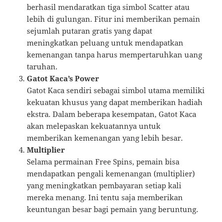
berhasil mendaratkan tiga simbol Scatter atau
lebih di gulungan. Fitur ini memberikan pemain
sejumlah putaran gratis yang dapat
meningkatkan peluang untuk mendapatkan
kemenangan tanpa harus mempertaruhkan uang
taruhan.
Gatot Kaca’s Power
Gatot Kaca sendiri sebagai simbol utama memiliki
kekuatan khusus yang dapat memberikan hadiah
ekstra. Dalam beberapa kesempatan, Gatot Kaca
akan melepaskan kekuatannya untuk
memberikan kemenangan yang lebih besar.
Multiplier
Selama permainan Free Spins, pemain bisa
mendapatkan pengali kemenangan (multiplier)
yang meningkatkan pembayaran setiap kali
mereka menang. Ini tentu saja memberikan
keuntungan besar bagi pemain yang beruntung.