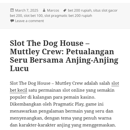
Posted
Author
Tags
March 7, 2025
Marcos
bet 200 rupiah
,
situs slot gacor
on
bet 200
,
slot bet 100
,
slot pragmatic bet 200 rupiah
on Slot Gates of Gatot Kaca: Menyelami Dunia Pahla
Leave a comment
Slot The Dog House –
Muttley Crew: Petualangan
Seru Bersama Anjing-Anjing
Lucu
Slot The Dog House – Muttley Crew adalah salah
slot
bet kecil
satu permainan slot online yang semakin
populer di kalangan para pemain kasino.
Dikembangkan oleh Pragmatic Play, game ini
menawarkan pengalaman bermain yang seru dan
menyenangkan, dengan tema yang penuh warna
dan karakter-karakter anjing yang menggemaskan.