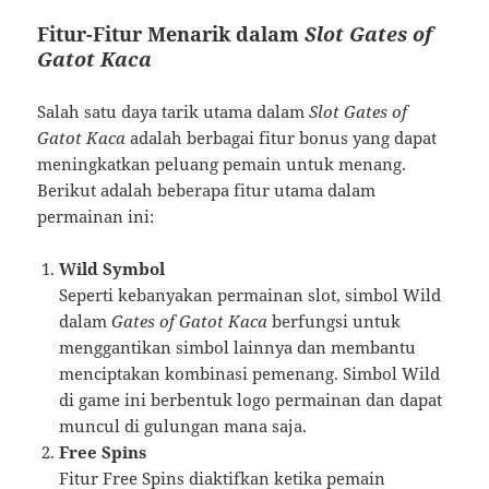
Fitur-Fitur Menarik dalam
Slot Gates of
Gatot Kaca
Salah satu daya tarik utama dalam
Slot Gates of
Gatot Kaca
adalah berbagai fitur bonus yang dapat
meningkatkan peluang pemain untuk menang.
Berikut adalah beberapa fitur utama dalam
permainan ini:
Wild Symbol
Seperti kebanyakan permainan slot, simbol Wild
dalam
Gates of Gatot Kaca
berfungsi untuk
menggantikan simbol lainnya dan membantu
menciptakan kombinasi pemenang. Simbol Wild
di game ini berbentuk logo permainan dan dapat
muncul di gulungan mana saja.
Free Spins
Fitur Free Spins diaktifkan ketika pemain