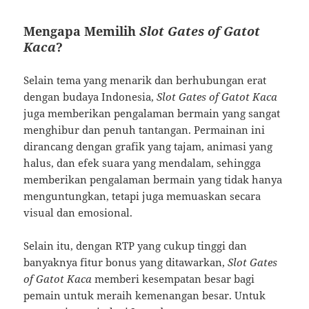
Mengapa Memilih
Slot Gates of Gatot
Kaca
?
Selain tema yang menarik dan berhubungan erat
dengan budaya Indonesia,
Slot Gates of Gatot Kaca
juga memberikan pengalaman bermain yang sangat
menghibur dan penuh tantangan. Permainan ini
dirancang dengan grafik yang tajam, animasi yang
halus, dan efek suara yang mendalam, sehingga
memberikan pengalaman bermain yang tidak hanya
menguntungkan, tetapi juga memuaskan secara
visual dan emosional.
Selain itu, dengan RTP yang cukup tinggi dan
banyaknya fitur bonus yang ditawarkan,
Slot Gates
of Gatot Kaca
memberi kesempatan besar bagi
pemain untuk meraih kemenangan besar. Untuk