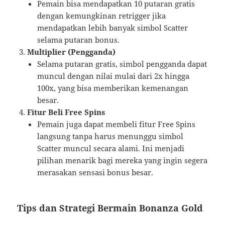
Pemain bisa mendapatkan 10 putaran gratis
dengan kemungkinan retrigger jika
mendapatkan lebih banyak simbol Scatter
selama putaran bonus.
Multiplier (Pengganda)
Selama putaran gratis, simbol pengganda dapat
muncul dengan nilai mulai dari 2x hingga
100x, yang bisa memberikan kemenangan
besar.
Fitur Beli Free Spins
Pemain juga dapat membeli fitur Free Spins
langsung tanpa harus menunggu simbol
Scatter muncul secara alami. Ini menjadi
pilihan menarik bagi mereka yang ingin segera
merasakan sensasi bonus besar.
Tips dan Strategi Bermain Bonanza Gold