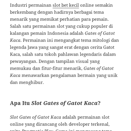
Industri permainan
slot bet kecil
online semakin
berkembang dengan hadirnya berbagai tema
menarik yang memikat perhatian para pemain.
Salah satu permainan slot yang cukup populer di
kalangan pemain Indonesia adalah
Gates of Gatot
Kaca
. Permainan ini mengangkat tema mitologi dan
legenda Jawa yang sangat erat dengan cerita Gatot
Kaca, salah satu tokoh pahlawan legendaris dalam
pewayangan. Dengan tampilan visual yang
memukau dan fitur-fitur menarik,
Gates of Gatot
Kaca
menawarkan pengalaman bermain yang unik
dan menghibur.
Apa Itu
Slot Gates of Gatot Kaca
?
Slot Gates of Gatot Kaca
adalah permainan slot
online yang dirancang oleh developer terkenal,