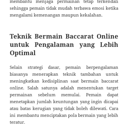
membantu menjaga permainan tetap terkendali
sehingga pemain tidak mudah terbawa emosi ketika
mengalami kemenangan maupun kekalahan.
Teknik Bermain Baccarat Online
untuk Pengalaman yang Lebih
Optimal
Selain strategi dasar, pemain berpengalaman
biasanya menerapkan teknik tambahan untuk
meningkatkan kedisiplinan saat bermain baccarat
online. Salah satunya adalah menentukan target
permainan sebelum memulai. Pemain dapat
menetapkan jumlah keuntungan yang ingin dicapai
atau batas kerugian yang tidak boleh dilewati. Cara
ini membantu menciptakan pola bermain yang lebih
teratur.