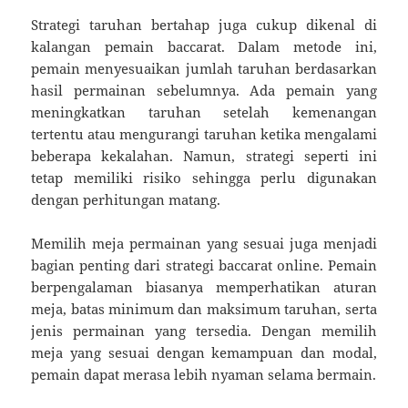
Strategi taruhan bertahap juga cukup dikenal di
kalangan pemain baccarat. Dalam metode ini,
pemain menyesuaikan jumlah taruhan berdasarkan
hasil permainan sebelumnya. Ada pemain yang
meningkatkan taruhan setelah kemenangan
tertentu atau mengurangi taruhan ketika mengalami
beberapa kekalahan. Namun, strategi seperti ini
tetap memiliki risiko sehingga perlu digunakan
dengan perhitungan matang.
Memilih meja permainan yang sesuai juga menjadi
bagian penting dari strategi baccarat online. Pemain
berpengalaman biasanya memperhatikan aturan
meja, batas minimum dan maksimum taruhan, serta
jenis permainan yang tersedia. Dengan memilih
meja yang sesuai dengan kemampuan dan modal,
pemain dapat merasa lebih nyaman selama bermain.