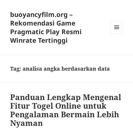
buoyancyfilm.org –
Rekomendasi Game
Pragmatic Play Resmi
MENU
Winrate Tertinggi
AND
WIDGETS
Tag:
analisa angka berdasarkan data
Panduan Lengkap Mengenal
Fitur Togel Online untuk
Pengalaman Bermain Lebih
Nyaman