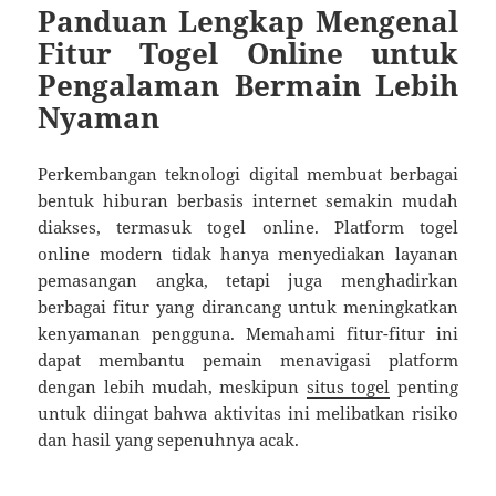
Panduan Lengkap Mengenal
Fitur Togel Online untuk
Pengalaman Bermain Lebih
Nyaman
Perkembangan teknologi digital membuat berbagai
bentuk hiburan berbasis internet semakin mudah
diakses, termasuk togel online. Platform togel
online modern tidak hanya menyediakan layanan
pemasangan angka, tetapi juga menghadirkan
berbagai fitur yang dirancang untuk meningkatkan
kenyamanan pengguna. Memahami fitur-fitur ini
dapat membantu pemain menavigasi platform
dengan lebih mudah, meskipun
situs togel
penting
untuk diingat bahwa aktivitas ini melibatkan risiko
dan hasil yang sepenuhnya acak.